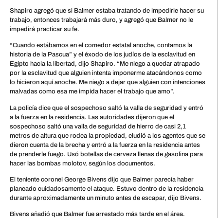
Shapiro agregó que si Balmer estaba tratando de impedirle hacer su
trabajo, entonces trabajará más duro, y agregó que Balmer no le
impedirá practicar su fe.
“Cuando estábamos en el comedor estatal anoche, contamos la
historia de la Pascua” y el éxodo de los judíos de la esclavitud en
Egipto hacia la libertad, dijo Shapiro. “Me niego a quedar atrapado
por la esclavitud que alguien intenta imponerme atacándonos como
lo hicieron aquí anoche. Me niego a dejar que alguien con intenciones
malvadas como esa me impida hacer el trabajo que amo”.
La policía dice que el sospechoso saltó la valla de seguridad y entró
a la fuerza en la residencia. Las autoridades dijeron que el
sospechoso saltó una valla de seguridad de hierro de casi 2,1
metros de altura que rodea la propiedad, eludió a los agentes que se
dieron cuenta de la brecha y entró a la fuerza en la residencia antes
de prenderle fuego. Usó botellas de cerveza llenas de gasolina para
hacer las bombas molotov, según los documentos.
El teniente coronel George Bivens dijo que Balmer parecía haber
planeado cuidadosamente el ataque. Estuvo dentro de la residencia
durante aproximadamente un minuto antes de escapar, dijo Bivens.
Bivens añadió que Balmer fue arrestado más tarde en el área.