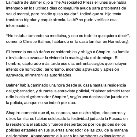
La madre de Balmer dijo a The Associated Press el lunes que había
intentado en los últimos días conseguirle ayuda para problemas de
salud mental, pero “nadie quiso ayudar”. Indicó que su hijo tenía
trastorno bipolar y esquizofrenia. La AP no pudo verificar esa
información.
“No estaba tomando su medicina, y eso es todo lo que quiero decir”,
comentó Christie Balmer, hablando en la casa familiar en Harrisburg.
El incendio causó daños considerables y obligó a Shapiro, su familia
e invitados a evacuar la vivienda la madrugada del domingo. El
hombre, capturado más tarde ese día, enfrenta cargos que incluyen
intento de homicidio, terrorismo, incendio agravado y agresión
agravada, afirmaron las autoridades.
Balmer había caminado una hora desde su casa hasta la residencia
del gobernador, y durante la entrevista policial, “Balmer admitió tener
odio hacia el gobernador Shapiro”, según una declaración jurada de
la policía, aunque no se indicó por qué.
Shapiro comentó que él, su esposa, sus cuatro hijos, dos perros y
otros familiares habían celebrado la festividad judía de la Pascua en
la residencia el sábado y fueron despertados por los golpes de los
policías estatales en sus puertas alrededor de las 2:00 de la mañana
del domingo. Abandonaron el lugar y los bomberos extinguieron el