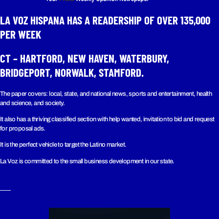
LA VOZ HISPANA HAS A READERSHIP OF OVER 135,000
PER WEEK​
CT – HARTFORD, NEW HAVEN, WATERBURY,
BRIDGEPORT, NORWALK, STAMFORD.
The paper covers: local, state, and national news, sports and entertainment, health
and science, and society.
It also has a thriving classified section with help wanted, invitation to bid and request
for proposal ads.
It is the perfect vehicle to target the Latino market.
La Voz is committed to the small business development in our state.