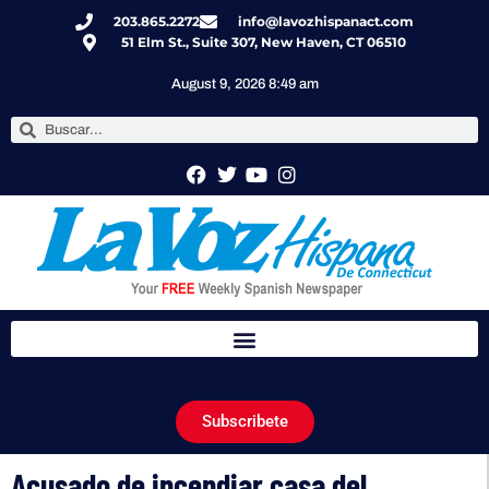
203.865.2272
info@lavozhispanact.com
51 Elm St., Suite 307, New Haven, CT 06510
August 9, 2026 8:49 am
Subscribete
Acusado de incendiar casa del