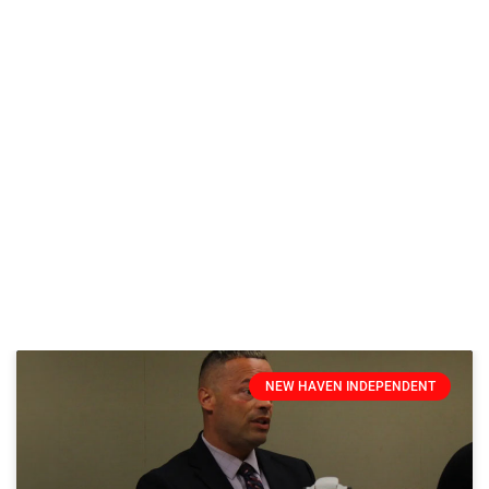
Fechas de pago del Seguro Social en
agosto: ¿Por qué algunos cheques del SSI
llegan en julio?
Por Richard Chumney /CTPOST NEW HAVEN.- Durante un
foro celebrado el miércoles, el senador estadounidense
Richard Blumenthal destacó la historia
LEER MAS »
NEW HAVEN INDEPENDENT