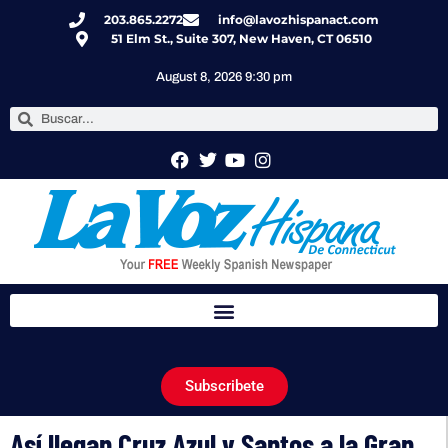
203.865.2272
info@lavozhispanact.com
51 Elm St., Suite 307, New Haven, CT 06510
August 8, 2026 9:30 pm
Subscribete
Así llegan Cruz Azul y Santos a la Gran