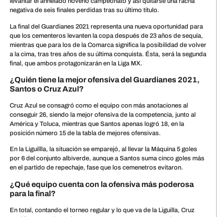
levantar el anhelado noveno campeonato y así quitarse una racha
negativa de seis finales perdidas tras su último título.
La final del Guardianes 2021 representa una nueva oportunidad para
que los cementeros levanten la copa después de 23 años de sequía,
mientras que para los de la Comarca significa la posibilidad de volver
a la cima, tras tres años de su última conquista. Ésta, será la segunda
final, que ambos protagonizarán en la Liga MX.
¿Quién tiene la mejor ofensiva del Guardianes 2021,
Santos o Cruz Azul?
Cruz Azul se consagró como el equipo con más anotaciones al
conseguir 26, siendo la mejor ofensiva de la competencia, junto al
América y Toluca, mientras que Santos apenas logró 18, en la
posición número 15 de la tabla de mejores ofensivas.
En la Liguillla, la situación se emparejó, al llevar la Máquina 5 goles
por 6 del conjunto albiverde, aunque a Santos suma cinco goles más
en el partido de repechaje, fase que los cemenetros evitaron.
¿Qué equipo cuenta con la ofensiva más poderosa
para la final?
En total, contando el torneo regular y lo que va de la Liguilla, Cruz