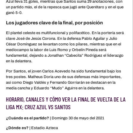
Azul lleva 31 goles, mientras que Santos suma 29 anotaciones, con
un partido más, el de la repesca que jugó ante Querétaro y en el que
ganó 5-0.
Los jugadores clave de la final, por posición
El plantel celeste es multifuncional y polifacético. En la portería será
clave José de Jesús Corona. En la defensa Pablo Aguilar y Julio
César Domínguez se levantan como los pilares, mientras que en el
mediocampo la labor de Luis Romo y Orbelín Pineda será
fundamental, dejando a Jonathan “Cabecita” Rodríguez el liderazgo
en la delantera.
Por Santos, el joven Carlos Acevedo ha sido fundamental bajo los
tres postes. Matheus Doria uno de sus defensas más importantes,
así como Diego Valdés y Fernando Gorriarán se destacan en la
media cancha y Eduardo “Mudo” Aguirre en la delantera.
HORARIO, CANALES Y CÓMO VER LA FINAL DE VUELTA DE LA
LIGA MX: CRUZ AZUL VS SANTOS
¿Cuándo es el partido? |
Domingo 30 de mayo del 2021
¿Dónde es? |
Estadio Azteca