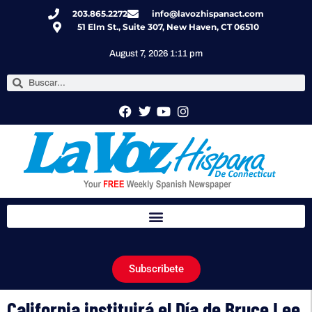
203.865.2272
info@lavozhispanact.com
51 Elm St., Suite 307, New Haven, CT 06510
August 7, 2026 1:11 pm
Subscribete
California instituirá el Día de Bruce Lee