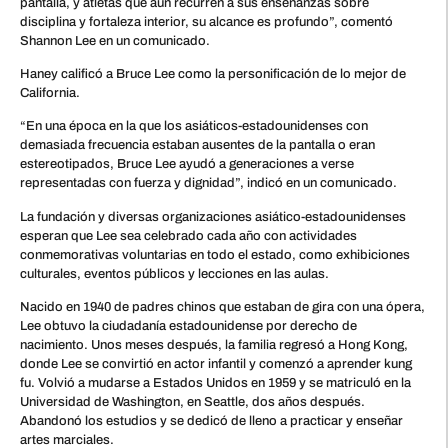
pantalla, y atletas que aún recurren a sus enseñanzas sobre
disciplina y fortaleza interior, su alcance es profundo”, comentó
Shannon Lee en un comunicado.
Haney calificó a Bruce Lee como la personificación de lo mejor de
California.
“En una época en la que los asiáticos-estadounidenses con
demasiada frecuencia estaban ausentes de la pantalla o eran
estereotipados, Bruce Lee ayudó a generaciones a verse
representadas con fuerza y dignidad”, indicó en un comunicado.
La fundación y diversas organizaciones asiático-estadounidenses
esperan que Lee sea celebrado cada año con actividades
conmemorativas voluntarias en todo el estado, como exhibiciones
culturales, eventos públicos y lecciones en las aulas.
Nacido en 1940 de padres chinos que estaban de gira con una ópera,
Lee obtuvo la ciudadanía estadounidense por derecho de
nacimiento. Unos meses después, la familia regresó a Hong Kong,
donde Lee se convirtió en actor infantil y comenzó a aprender kung
fu. Volvió a mudarse a Estados Unidos en 1959 y se matriculó en la
Universidad de Washington, en Seattle, dos años después.
Abandonó los estudios y se dedicó de lleno a practicar y enseñar
artes marciales.