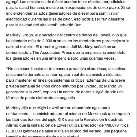
agregó.Las emisiones de diésel pueden tener efectos perjudiciales
para la salud humana, incluso con exposiciones de corto plazo. Si se
encienden demasiados generadores de diésel para suministrar
electricidad durante las olas de calor, eso podría ser “un desastre
para la calidad del aire local”, advirtió Ren.
Markley Group, el operador del centro de datos de Lowell, dijo que
ha plantado más de 2.000 árboles en los alrededores para mejorar la
calidad del aire. El director general, Jeff Markley, señaló en un
comunicado a The Associated Press que la empresa ha encendido
los generadores en una emergencia solo unas cuantas veces.
“No se hacen funcionar de manera proactiva ni continua; se activan
únicamente durante una interrupción real del suministro eléctrico
para mantener en línea los sistemas críticos, además de una breve
prueba semanal de unos cinco minutos por unidad, operando un
generador a la vez”, explicó.Un centro de datos surgió donde una
fábrica de pasta elaboraba espaguetis
Markley dijo que eligió Lowell por su abundante agua para
enfriamiento —suministrada por el mismo río Merrimack que impulsó
las fábricas textiles del siglo XIX durante la Revolución Industrial.
Afirmó que la instalación de Lowell utiliza alrededor de 446.678 litros
(118.000 galones) de agua al día en el pico del verano, una pequeña