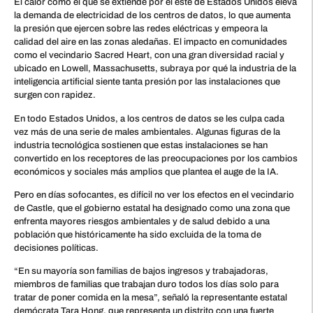
El calor como el que se extiende por el este de Estados Unidos eleva
la demanda de electricidad de los centros de datos, lo que aumenta
la presión que ejercen sobre las redes eléctricas y empeora la
calidad del aire en las zonas aledañas. El impacto en comunidades
como el vecindario Sacred Heart, con una gran diversidad racial y
ubicado en Lowell, Massachusetts, subraya por qué la industria de la
inteligencia artificial siente tanta presión por las instalaciones que
surgen con rapidez.
En todo Estados Unidos, a los centros de datos se les culpa cada
vez más de una serie de males ambientales. Algunas figuras de la
industria tecnológica sostienen que estas instalaciones se han
convertido en los receptores de las preocupaciones por los cambios
económicos y sociales más amplios que plantea el auge de la IA.
Pero en días sofocantes, es difícil no ver los efectos en el vecindario
de Castle, que el gobierno estatal ha designado como una zona que
enfrenta mayores riesgos ambientales y de salud debido a una
población que históricamente ha sido excluida de la toma de
decisiones políticas.
“En su mayoría son familias de bajos ingresos y trabajadoras,
miembros de familias que trabajan duro todos los días solo para
tratar de poner comida en la mesa”, señaló la representante estatal
demócrata Tara Hong, que representa un distrito con una fuerte