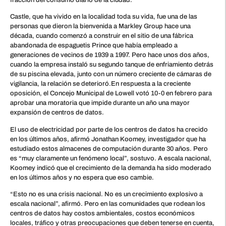
fracción del consumo diario de la ciudad.
Castle, que ha vivido en la localidad toda su vida, fue una de las
personas que dieron la bienvenida a Markley Group hace una
década, cuando comenzó a construir en el sitio de una fábrica
abandonada de espaguetis Prince que había empleado a
generaciones de vecinos de 1939 a 1997. Pero hace unos dos años,
cuando la empresa instaló su segundo tanque de enfriamiento detrás
de su piscina elevada, junto con un número creciente de cámaras de
vigilancia, la relación se deterioró.En respuesta a la creciente
oposición, el Concejo Municipal de Lowell votó 10-0 en febrero para
aprobar una moratoria que impide durante un año una mayor
expansión de centros de datos.
El uso de electricidad por parte de los centros de datos ha crecido
en los últimos años, afirmó Jonathan Koomey, investigador que ha
estudiado estos almacenes de computación durante 30 años. Pero
es “muy claramente un fenómeno local”, sostuvo. A escala nacional,
Koomey indicó que el crecimiento de la demanda ha sido moderado
en los últimos años y no espera que eso cambie.
“Esto no es una crisis nacional. No es un crecimiento explosivo a
escala nacional”, afirmó. Pero en las comunidades que rodean los
centros de datos hay costos ambientales, costos económicos
locales, tráfico y otras preocupaciones que deben tenerse en cuenta,