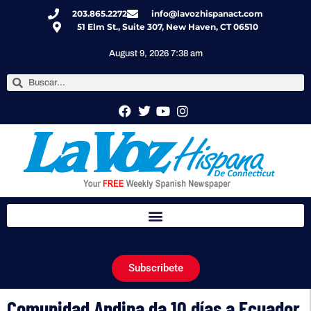
203.865.2272
info@lavozhispanact.com
51 Elm St., Suite 307, New Haven, CT 06510
August 9, 2026 7:38 am
Subscribete
Comunidad Andina da 10 días a Ecuador