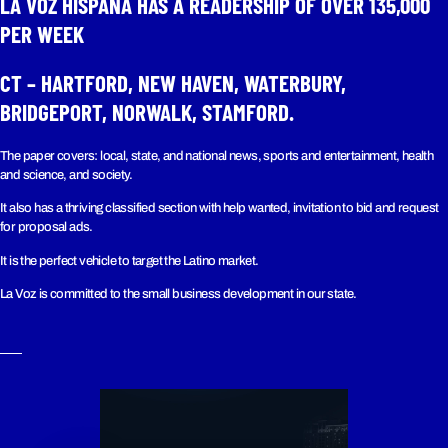
LA VOZ HISPANA HAS A READERSHIP OF OVER 135,000
PER WEEK​
CT – HARTFORD, NEW HAVEN, WATERBURY,
BRIDGEPORT, NORWALK, STAMFORD.
The paper covers: local, state, and national news, sports and entertainment, health
and science, and society.
It also has a thriving classified section with help wanted, invitation to bid and request
for proposal ads.
It is the perfect vehicle to target the Latino market.
La Voz is committed to the small business development in our state.