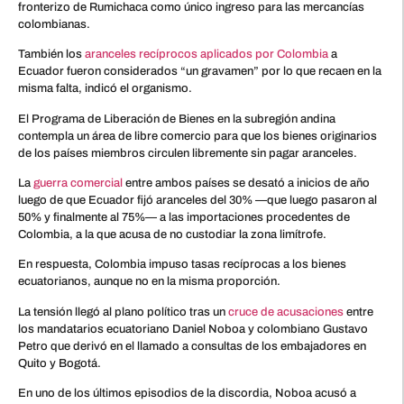
fronterizo de Rumichaca como único ingreso para las mercancías
colombianas.
También los
aranceles recíprocos aplicados por Colombia
a
Ecuador fueron considerados “un gravamen” por lo que recaen en la
misma falta, indicó el organismo.
El Programa de Liberación de Bienes en la subregión andina
contempla un área de libre comercio para que los bienes originarios
de los países miembros circulen libremente sin pagar aranceles.
La
guerra comercial
entre ambos países se desató a inicios de año
luego de que Ecuador fijó aranceles del 30% —que luego pasaron al
50% y finalmente al 75%— a las importaciones procedentes de
Colombia, a la que acusa de no custodiar la zona limítrofe.
En respuesta, Colombia impuso tasas recíprocas a los bienes
ecuatorianos, aunque no en la misma proporción.
La tensión llegó al plano político tras un
cruce de acusaciones
entre
los mandatarios ecuatoriano Daniel Noboa y colombiano Gustavo
Petro que derivó en el llamado a consultas de los embajadores en
Quito y Bogotá.
En uno de los últimos episodios de la discordia, Noboa acusó a