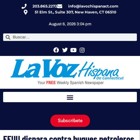
203.865.2272
info@lavozhispanact.com
51 Elm St., Suite 307, New Haven, CT 06510
August 6, 2026 3:04 pm
Subscribete
EEUU dispara contra buques petroleros