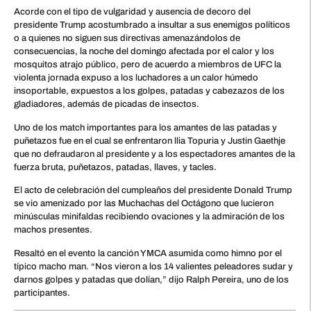
Acorde con el tipo de vulgaridad y ausencia de decoro del
presidente Trump acostumbrado a insultar a sus enemigos políticos
o a quienes no siguen sus directivas amenazándolos de
consecuencias, la noche del domingo afectada por el calor y los
mosquitos atrajo público, pero de acuerdo a miembros de UFC la
violenta jornada expuso a los luchadores a un calor húmedo
insoportable, expuestos a los golpes, patadas y cabezazos de los
gladiadores, además de picadas de insectos.
Uno de los match importantes para los amantes de las patadas y
puñetazos fue en el cual se enfrentaron llia Topuria y Justin Gaethje
que no defraudaron al presidente y a los espectadores amantes de la
fuerza bruta, puñetazos, patadas, llaves, y tacles.
El acto de celebración del cumpleaños del presidente Donald Trump
se vio amenizado por las Muchachas del Octágono que lucieron
minúsculas minifaldas recibiendo ovaciones y la admiración de los
machos presentes.
Resaltó en el evento la canción YMCA asumida como himno por el
típico macho man. “Nos vieron a los 14 valientes peleadores sudar y
darnos golpes y patadas que dolían,” dijo Ralph Pereira, uno de los
participantes.