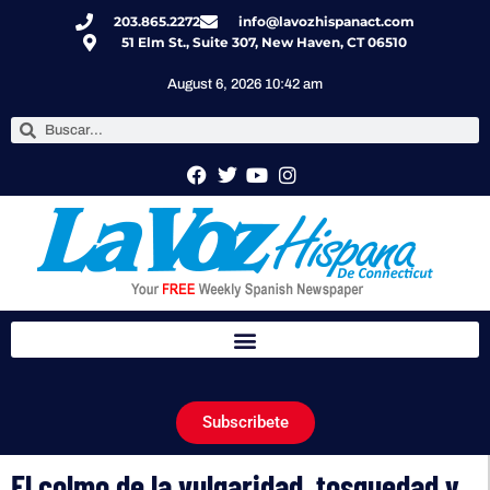
203.865.2272
info@lavozhispanact.com
51 Elm St., Suite 307, New Haven, CT 06510
August 6, 2026 10:42 am
Subscribete
El colmo de la vulgaridad, tosquedad y