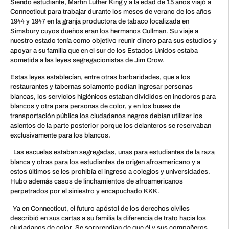
Siendo estudiante, Martin Luther King y a la edad de 15 años viajó a
Connecticut para trabajar durante los meses de verano de los años
1944 y 1947 en la granja productora de tabaco localizada en
Simsbury cuyos dueños eran los hermanos Cullman. Su viaje a
nuestro estado tenía como objetivo reunir dinero para sus estudios y
apoyar a su familia que en el sur de los Estados Unidos estaba
sometida a las leyes segregacionistas de Jim Crow.
Estas leyes establecían, entre otras barbaridades, que a los
restaurantes y tabernas solamente podían ingresar personas
blancas, los servicios higiénicos estaban divididos en inodoros para
blancos y otra para personas de color, y en los buses de
transportación pública los ciudadanos negros debían utilizar los
asientos de la parte posterior porque los delanteros se reservaban
exclusivamente para los blancos.
Las escuelas estaban segregadas, unas para estudiantes de la raza
blanca y otras para los estudiantes de origen afroamericano y a
estos últimos se les prohibía el ingreso a colegios y universidades.
Hubo además casos de linchamientos de afroamericanos
perpetrados por el siniestro y encapuchado KKK.
Ya en Connecticut, el futuro apóstol de los derechos civiles
describió en sus cartas a su familia la diferencia de trato hacia los
ciudadanos de color. Se sorprendían de que él y sus compañeros