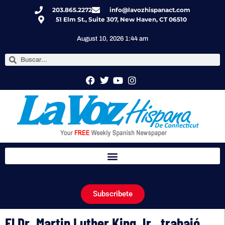
203.865.2272
info@lavozhispanact.com
51 Elm St., Suite 307, New Haven, CT 06510
August 10, 2026 1:44 am
Subscribete
El Dr. Martin Luther King Jr., trabajó