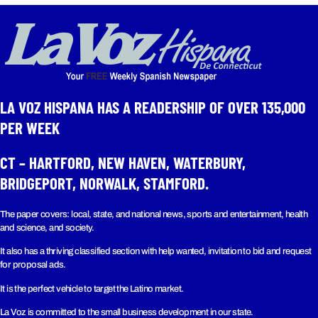
LA VOZ HISPANA HAS A READERSHIP OF OVER 135,000
PER WEEK​
CT – HARTFORD, NEW HAVEN, WATERBURY,
BRIDGEPORT, NORWALK, STAMFORD.
The paper covers: local, state, and national news, sports and entertainment, health
and science, and society.
It also has a thriving classified section with help wanted, invitation to bid and request
for proposal ads.
It is the perfect vehicle to target the Latino market.
La Voz is committed to the small business development in our state.