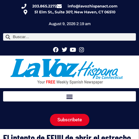
203.865.2272
info@lavozhispanact.com
51 Elm St., Suite 307, New Haven, CT 06510
August 9, 2026 2:19 am
Subscribete
El intento de EEUU de abrir el estrecho