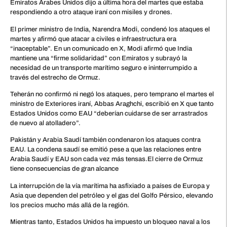
Emiratos Árabes Unidos dijo a última hora del martes que estaba
respondiendo a otro ataque iraní con misiles y drones.
El primer ministro de India, Narendra Modi, condenó los ataques el
martes y afirmó que atacar a civiles e infraestructura era
“inaceptable”. En un comunicado en X, Modi afirmó que India
mantiene una “firme solidaridad” con Emiratos y subrayó la
necesidad de un transporte marítimo seguro e ininterrumpido a
través del estrecho de Ormuz.
Teherán no confirmó ni negó los ataques, pero temprano el martes el
ministro de Exteriores iraní, Abbas Araghchi, escribió en X que tanto
Estados Unidos como EAU “deberían cuidarse de ser arrastrados
de nuevo al atolladero”.
Pakistán y Arabia Saudí también condenaron los ataques contra
EAU. La condena saudí se emitió pese a que las relaciones entre
Arabia Saudí y EAU son cada vez más tensas.El cierre de Ormuz
tiene consecuencias de gran alcance
La interrupción de la vía marítima ha asfixiado a países de Europa y
Asia que dependen del petróleo y el gas del Golfo Pérsico, elevando
los precios mucho más allá de la región.
Mientras tanto, Estados Unidos ha impuesto un bloqueo naval a los