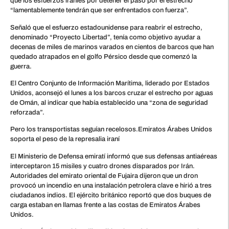
que los esfuerzos iraníes por detener el paso por el estrecho
“lamentablemente tendrán que ser enfrentados con fuerza”.
Señaló que el esfuerzo estadounidense para reabrir el estrecho,
denominado “Proyecto Libertad”, tenía como objetivo ayudar a
decenas de miles de marinos varados en cientos de barcos que han
quedado atrapados en el golfo Pérsico desde que comenzó la
guerra.
El Centro Conjunto de Información Marítima, liderado por Estados
Unidos, aconsejó el lunes a los barcos cruzar el estrecho por aguas
de Omán, al indicar que había establecido una “zona de seguridad
reforzada”.
Pero los transportistas seguían recelosos.Emiratos Árabes Unidos
soporta el peso de la represalia iraní
El Ministerio de Defensa emiratí informó que sus defensas antiaéreas
interceptaron 15 misiles y cuatro drones disparados por Irán.
Autoridades del emirato oriental de Fujaira dijeron que un dron
provocó un incendio en una instalación petrolera clave e hirió a tres
ciudadanos indios. El ejército británico reportó que dos buques de
carga estaban en llamas frente a las costas de Emiratos Árabes
Unidos.