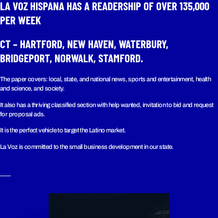
LA VOZ HISPANA HAS A READERSHIP OF OVER 135,000
PER WEEK​
CT – HARTFORD, NEW HAVEN, WATERBURY,
BRIDGEPORT, NORWALK, STAMFORD.
The paper covers: local, state, and national news, sports and entertainment, health
and science, and society.
It also has a thriving classified section with help wanted, invitation to bid and request
for proposal ads.
It is the perfect vehicle to target the Latino market.
La Voz is committed to the small business development in our state.