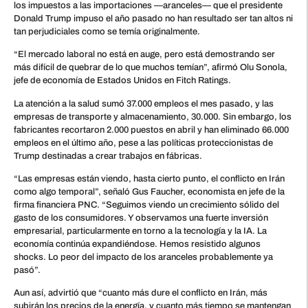
los impuestos a las importaciones —aranceles— que el presidente
Donald Trump impuso el año pasado no han resultado ser tan altos ni
tan perjudiciales como se temía originalmente.
“El mercado laboral no está en auge, pero está demostrando ser
más difícil de quebrar de lo que muchos temían”, afirmó Olu Sonola,
jefe de economía de Estados Unidos en Fitch Ratings.
La atención a la salud sumó 37.000 empleos el mes pasado, y las
empresas de transporte y almacenamiento, 30.000. Sin embargo, los
fabricantes recortaron 2.000 puestos en abril y han eliminado 66.000
empleos en el último año, pese a las políticas proteccionistas de
Trump destinadas a crear trabajos en fábricas.
“Las empresas están viendo, hasta cierto punto, el conflicto en Irán
como algo temporal”, señaló Gus Faucher, economista en jefe de la
firma financiera PNC. “Seguimos viendo un crecimiento sólido del
gasto de los consumidores. Y observamos una fuerte inversión
empresarial, particularmente en torno a la tecnología y la IA. La
economía continúa expandiéndose. Hemos resistido algunos
shocks. Lo peor del impacto de los aranceles probablemente ya
pasó”.
Aun así, advirtió que “cuanto más dure el conflicto en Irán, más
subirán los precios de la energía, y cuanto más tiempo se mantengan