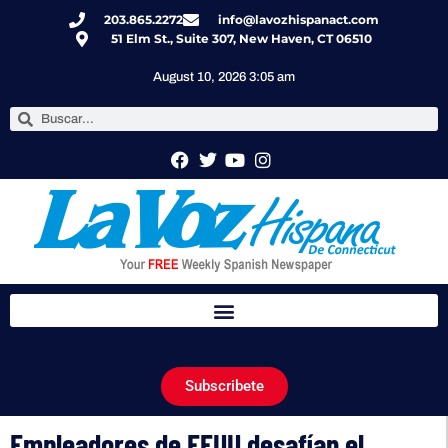
203.865.2272
info@lavozhispanact.com
51 Elm St., Suite 307, New Haven, CT 06510
August 10, 2026 3:05 am
Subscribete
Empleadores de EEUU desafían el