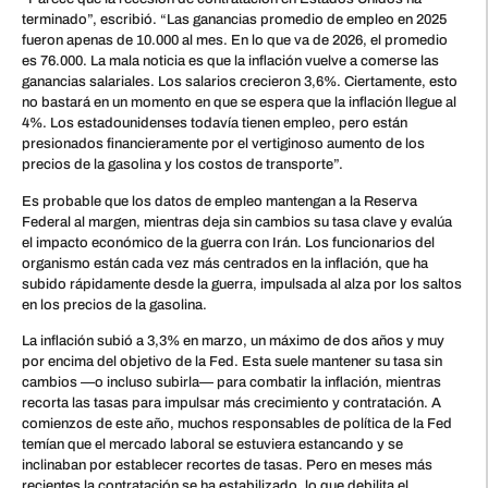
terminado”, escribió. “Las ganancias promedio de empleo en 2025
fueron apenas de 10.000 al mes. En lo que va de 2026, el promedio
es 76.000. La mala noticia es que la inflación vuelve a comerse las
ganancias salariales. Los salarios crecieron 3,6%. Ciertamente, esto
no bastará en un momento en que se espera que la inflación llegue al
4%. Los estadounidenses todavía tienen empleo, pero están
presionados financieramente por el vertiginoso aumento de los
precios de la gasolina y los costos de transporte”.
Es probable que los datos de empleo mantengan a la Reserva
Federal al margen, mientras deja sin cambios su tasa clave y evalúa
el impacto económico de la guerra con Irán. Los funcionarios del
organismo están cada vez más centrados en la inflación, que ha
subido rápidamente desde la guerra, impulsada al alza por los saltos
en los precios de la gasolina.
La inflación subió a 3,3% en marzo, un máximo de dos años y muy
por encima del objetivo de la Fed. Esta suele mantener su tasa sin
cambios —o incluso subirla— para combatir la inflación, mientras
recorta las tasas para impulsar más crecimiento y contratación. A
comienzos de este año, muchos responsables de política de la Fed
temían que el mercado laboral se estuviera estancando y se
inclinaban por establecer recortes de tasas. Pero en meses más
recientes la contratación se ha estabilizado, lo que debilita el