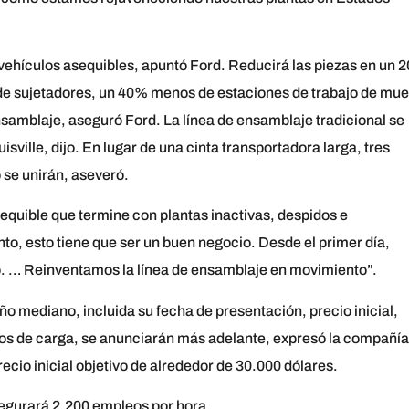
 vehículos asequibles, apuntó Ford. Reducirá las piezas en un 
e sujetadores, un 40% menos de estaciones de trabajo de mue
nsamblaje, aseguró Ford. La línea de ensamblaje tradicional se
sville, dijo. En lugar de una cinta transportadora larga, tres
se unirán, aseveró.
asequible que termine con plantas inactivas, despidos e
to, esto tiene que ser un buen negocio. Desde el primer día,
o. … Reinventamos la línea de ensamblaje en movimiento”.
o mediano, incluida su fecha de presentación, precio inicial,
os de carga, se anunciarán más adelante, expresó la compañía
cio inicial objetivo de alrededor de 30.000 dólares.
asegurará 2.200 empleos por hora.