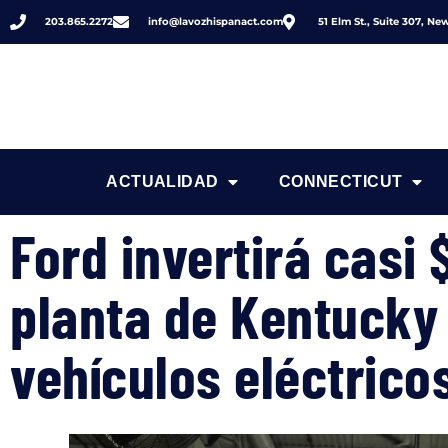
203.865.2272
info@lavozhispanact.com
51 Elm St., Suite 307, N
ACTUALIDAD
CONNECTICUT
Ford invertirá casi
planta de Kentucky 
vehículos eléctrico