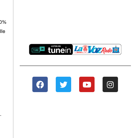
20%
lle
.