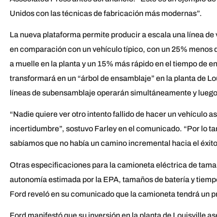
Unidos con las técnicas de fabricación más modernas”.
La nueva plataforma permite producir a escala una línea de
en comparación con un vehículo típico, con un 25% menos d
a muelle en la planta y un 15% más rápido en el tiempo de e
transformará en un “árbol de ensamblaje” en la planta de Loui
líneas de subensamblaje operarán simultáneamente y luego 
“Nadie quiere ver otro intento fallido de hacer un vehículo 
incertidumbre”, sostuvo Farley en el comunicado. “Por lo tan
sabíamos que no había un camino incremental hacia el éxit
Otras especificaciones para la camioneta eléctrica de tamañ
autonomía estimada por la EPA, tamaños de batería y tiemp
Ford reveló en su comunicado que la camioneta tendrá un pre
Ford manifestó que su inversión en la planta de Louisville 