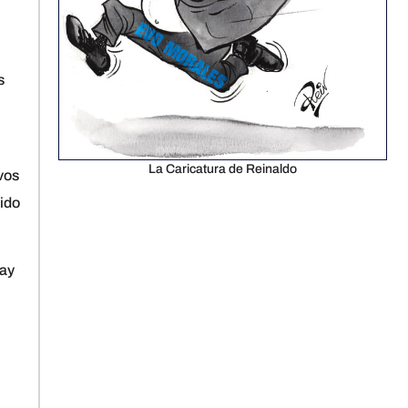
s
La Caricatura de Reinaldo
vos
uido
hay