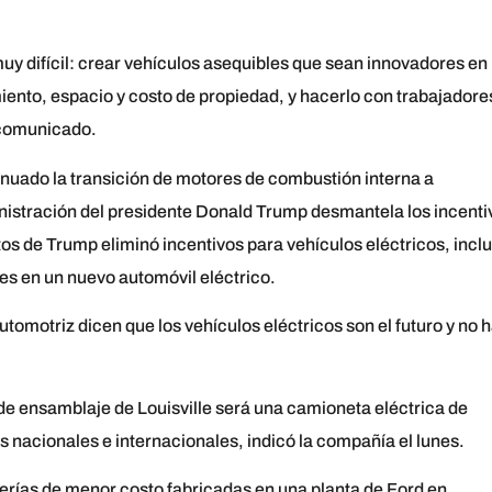
y difícil: crear vehículos asequibles que sean innovadores en
iento, espacio y costo de propiedad, y hacerlo con trabajadore
 comunicado.
inuado la transición de motores de combustión interna a
inistración del presidente Donald Trump desmantela los incenti
os de Trump eliminó incentivos para vehículos eléctricos, incl
es en un nuevo automóvil eléctrico.
automotriz dicen que los vehículos eléctricos son el futuro y no 
 de ensamblaje de Louisville será una camioneta eléctrica de
nacionales e internacionales, indicó la compañía el lunes.
erías de menor costo fabricadas en una planta de Ford en