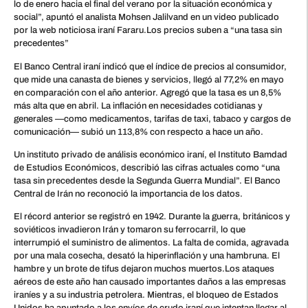
lo de enero hacia el final del verano por la situación económica y
social”, apuntó el analista Mohsen Jalilvand en un video publicado
por la web noticiosa iraní Fararu.Los precios suben a “una tasa sin
precedentes”
El Banco Central iraní indicó que el índice de precios al consumidor,
que mide una canasta de bienes y servicios, llegó al 77,2% en mayo
en comparación con el año anterior. Agregó que la tasa es un 8,5%
más alta que en abril. La inflación en necesidades cotidianas y
generales —como medicamentos, tarifas de taxi, tabaco y cargos de
comunicación— subió un 113,8% con respecto a hace un año.
Un instituto privado de análisis económico iraní, el Instituto Bamdad
de Estudios Económicos, describió las cifras actuales como “una
tasa sin precedentes desde la Segunda Guerra Mundial”. El Banco
Central de Irán no reconoció la importancia de los datos.
El récord anterior se registró en 1942. Durante la guerra, británicos y
soviéticos invadieron Irán y tomaron su ferrocarril, lo que
interrumpió el suministro de alimentos. La falta de comida, agravada
por una mala cosecha, desató la hiperinflación y una hambruna. El
hambre y un brote de tifus dejaron muchos muertos.Los ataques
aéreos de este año han causado importantes daños a las empresas
iraníes y a su industria petrolera. Mientras, el bloqueo de Estados