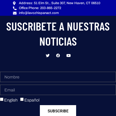
Address: 51 Elm St., Suite 307, New Haven, CT 06510
Office Phone: 203-865-2272
info@lavozhispanact.com
SUSCRIBETE A NUESTRAS
NOTICIAS
English
Español
SUBSCRIBE