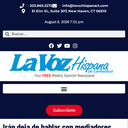
203.865.2272
info@lavozhispanact.com
51 Elm St., Suite 307, New Haven, CT 06510
August 8, 2026 7:01 pm
Subscribete
Irán deja de hablar con mediadores,