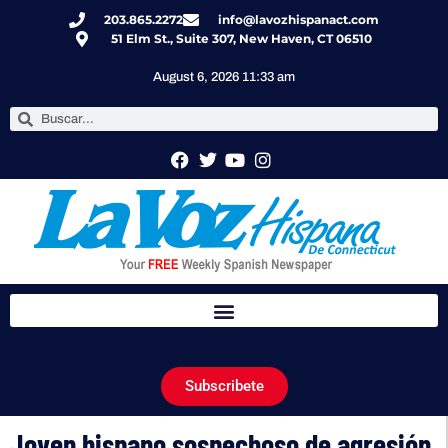
203.865.2272
info@lavozhispanact.com
51 Elm St., Suite 307, New Haven, CT 06510
August 6, 2026 11:33 am
Subscribete
Joven hispano sospechoso de agresión