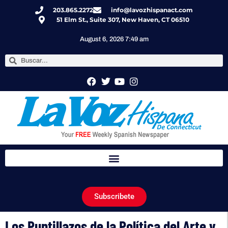
203.865.2272
info@lavozhispanact.com
51 Elm St., Suite 307, New Haven, CT 06510
August 6, 2026 7:49 am
Subscribete
Los Puntillazos de la Política del Arte y