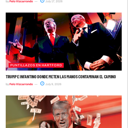
by
Felo Vizcarrondo
July 17, 2026
PUNTILLAZOS EN HARTFORD
TRUMP E INFANTINO DONDE METEN LAS MANOS CONTAMINAN EL CAMINO
by
Felo Vizcarrondo
July 9, 2026