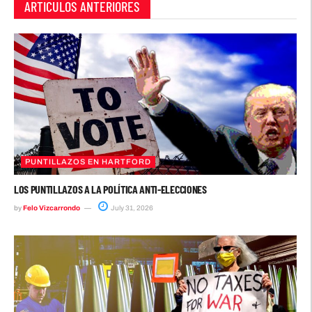
ARTICULOS ANTERIORES
PUNTILLAZOS EN HARTFORD
LOS PUNTILLAZOS A LA POLÍTICA ANTI-ELECCIONES
by
Felo Vizcarrondo
July 31, 2026