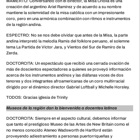
MAMERTO: Conversando con el director, la Misa Criolla es una
creación del argentino Ariel Ramírez y de acuerdo a su nombre
mantiene la solemnidad de la misa católica con un impresionante
coro, pero en una armónica combinación con ritmos e instrumentos
de la región andina.
ESPECTRO: No se nos debe olvidar que antes de la Misa, la parte
andina interpretó la melodía Ramis del folklore peruano, el solemne
tema La Partida de Víctor Jara, y Vientos del Sur de Ramiro de la
Zerda.
DOCTORCITA: Un espectáculo que recibió una cerrada ovación de
más de doscientos espectadores a quienes se proveyó información
acerca de los instrumentos andinos y las diáfanas voces de dos
tenores y dos integrantes afroamericanas de un coro multirracial
dirigido por el dinámico director Gabriel Loftball y Michelle Horsley.
TODOS: Gracias iglesia de Trinity
Museos de la región dan la bienvenida a docentes latinos
DOCTORCITA: Siempre en el aspecto cultural, debemos informar
que tanto el prestigioso Museo de las Artes de New Britain como el
no menos conocido Ateneo Wadsworth de Hartford están
proveyendo adiestramiento a personas puertorriqueñas y