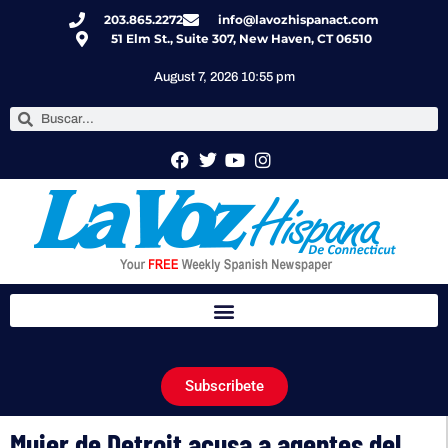
203.865.2272
info@lavozhispanact.com
51 Elm St., Suite 307, New Haven, CT 06510
August 7, 2026 10:55 pm
Subscribete
Mujer de Detroit acusa a agentes del