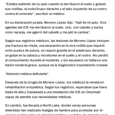
“Estaba saliendo de su auto cuando la derribaron al suelo y golpeó
sus rodillas, el codo/brazo derecho y el lado izquierdo de su rostro
contra el concreto”, escribió un médico.
En su declaración jurada, Moreno López dijo: “Salí de mi auto. Dos
agentes del ICE me derribaron al suelo. Uno, con cabello y barba
color naranja, me agarró del cabello y me jaló la camisa”.
Según sus registros médicos, las lesiones de Moreno López incluyen
una fractura de rótula, una laceración en la otra rodilla que requirió
ocho puntos de sutura, un raspón grande en el antebrazo derecho,
un golpe en la cabeza y moretones en el cuello y el rostro. No perdió
el conocimiento durante el incidente, y los escaneos no hallaron una
lesión cerebral grave, aunque se le diagnosticó traumatismo craneal.
“Atención médica deficiente”
Después de la cirugía de Moreno López, los médicos le recetaron
rehabilitación ortopédica. Según los registros, esperaban que fuera
dada de alta y trasladada a una instalación del ICE en Cincinnati
capaz de atender sus necesidades médicas.
En cambio, fue llevada a North Lake, donde varias personas
detenidas han realizado huelgas de hambre para protestar por el