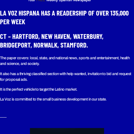
LA VOZ HISPANA HAS A READERSHIP OF OVER 135,000
PER WEEK​
CT – HARTFORD, NEW HAVEN, WATERBURY,
BRIDGEPORT, NORWALK, STAMFORD.
The paper covers: local, state, and national news, sports and entertainment, health
and science, and society.
It also has a thriving classified section with help wanted, invitation to bid and request
for proposal ads.
It is the perfect vehicle to target the Latino market.
La Voz is committed to the small business development in our state.