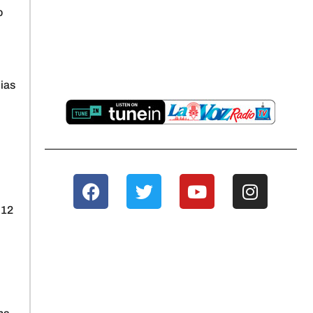
o
cias
.
 12