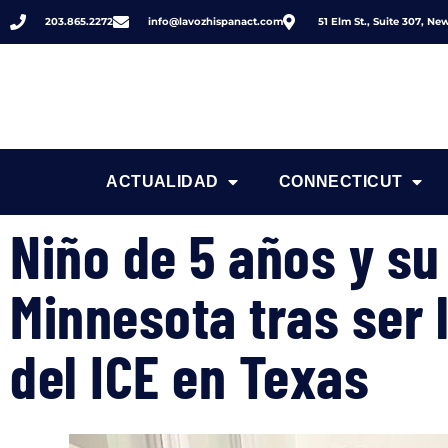
203.865.2272
info@lavozhispanact.com
51 Elm St., Suite 307, N
ACTUALIDAD
CONNECTICUT
Niño de 5 años y su
Minnesota tras ser 
del ICE en Texas