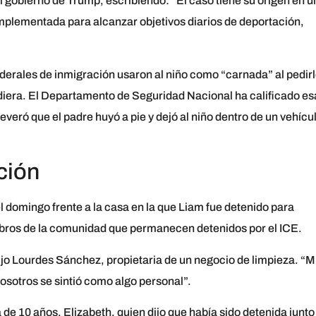
 al gobierno de Trump, escribiendo: “El caso tiene su origen en 
lementada para alcanzar objetivos diarios de deportación,
derales de inmigración usaron al niño como “carnada” al pedir
diera. El Departamento de Seguridad Nacional ha calificado es
veró que el padre huyó a pie y dejó al niño dentro de un vehícu
ción
 domingo frente a la casa en la que Liam fue detenido para
embros de la comunidad que permanecen detenidos por el ICE.
o Lourdes Sánchez, propietaria de un negocio de limpieza. “M
nosotros se sintió como algo personal”.
a de 10 años, Elizabeth, quien dijo que había sido detenida junto