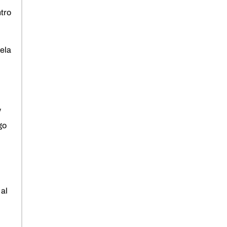
tro
uela
y
go
 al