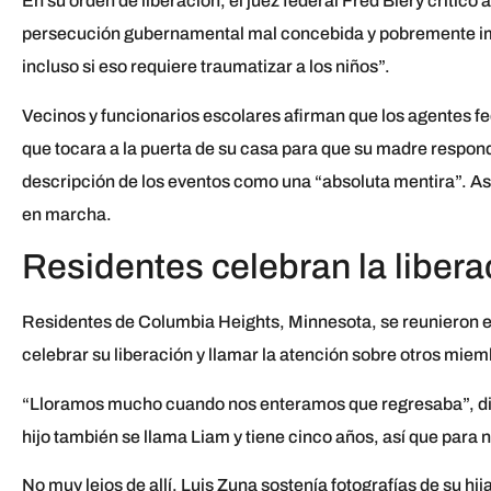
En su orden de liberación, el juez federal Fred Biery criticó
persecución gubernamental mal concebida y pobremente imp
incluso si eso requiere traumatizar a los niños”.
Vecinos y funcionarios escolares afirman que los agentes fe
que tocara a la puerta de su casa para que su madre respon
descripción de los eventos como una “absoluta mentira”. Ase
en marcha.
Residentes celebran la libera
Residentes de Columbia Heights, Minnesota, se reunieron el
celebrar su liberación y llamar la atención sobre otros mi
“Lloramos mucho cuando nos enteramos que regresaba”, dij
hijo también se llama Liam y tiene cinco años, así que para 
No muy lejos de allí, Luis Zuna sostenía fotografías de su hij