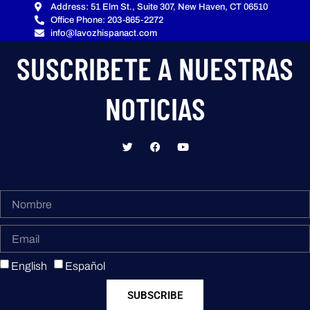
Address: 51 Elm St., Suite 307, New Haven, CT 06510
Office Phone: 203-865-2272
info@lavozhispanact.com
SUSCRIBETE A NUESTRAS
NOTICIAS
English
Español
SUBSCRIBE