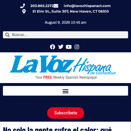
203.865.2272
info@lavozhispanact.com
51 Elm St., Suite 307, New Haven, CT 06510
August 9, 2026 10:45 am
Subscribete
No solo la gente sufre el calor: qué