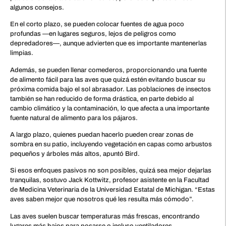
algunos consejos.
En el corto plazo, se pueden colocar fuentes de agua poco
profundas —en lugares seguros, lejos de peligros como
depredadores—, aunque advierten que es importante mantenerlas
limpias.
Además, se pueden llenar comederos, proporcionando una fuente
de alimento fácil para las aves que quizá estén evitando buscar su
próxima comida bajo el sol abrasador. Las poblaciones de insectos
también se han reducido de forma drástica, en parte debido al
cambio climático y la contaminación, lo que afecta a una importante
fuente natural de alimento para los pájaros.
A largo plazo, quienes puedan hacerlo pueden crear zonas de
sombra en su patio, incluyendo vegetación en capas como arbustos
pequeños y árboles más altos, apuntó Bird.
Si esos enfoques pasivos no son posibles, quizá sea mejor dejarlas
tranquilas, sostuvo Jack Kottwitz, profesor asistente en la Facultad
de Medicina Veterinaria de la Universidad Estatal de Michigan. “Estas
aves saben mejor que nosotros qué les resulta más cómodo”.
Las aves suelen buscar temperaturas más frescas, encontrando
lugares más bajos para posarse o incluso ventiladores.