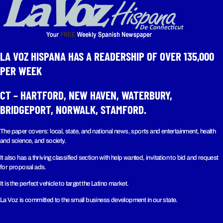
LA VOZ HISPANA HAS A READERSHIP OF OVER 135,000
PER WEEK​
CT – HARTFORD, NEW HAVEN, WATERBURY,
BRIDGEPORT, NORWALK, STAMFORD.
The paper covers: local, state, and national news, sports and entertainment, health
and science, and society.
It also has a thriving classified section with help wanted, invitation to bid and request
for proposal ads.
It is the perfect vehicle to target the Latino market.
La Voz is committed to the small business development in our state.