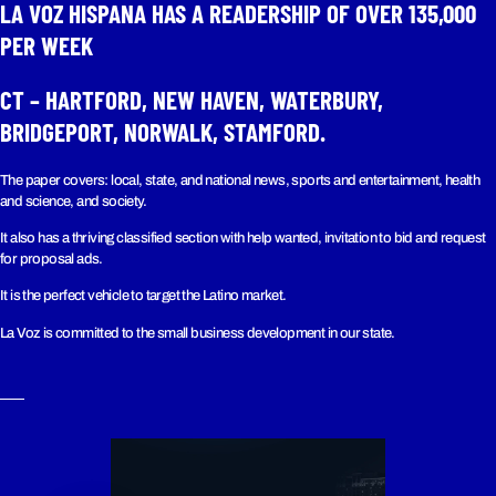
LA VOZ HISPANA HAS A READERSHIP OF OVER 135,000
PER WEEK​
CT – HARTFORD, NEW HAVEN, WATERBURY,
BRIDGEPORT, NORWALK, STAMFORD.
The paper covers: local, state, and national news, sports and entertainment, health
and science, and society.
It also has a thriving classified section with help wanted, invitation to bid and request
for proposal ads.
It is the perfect vehicle to target the Latino market.
La Voz is committed to the small business development in our state.