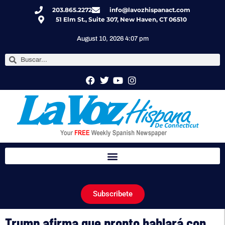
203.865.2272
info@lavozhispanact.com
51 Elm St., Suite 307, New Haven, CT 06510
August 10, 2026 4:07 pm
Subscribete
Trump afirma que pronto hablará con