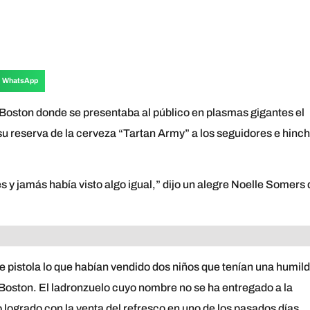
WhatsApp
 Boston donde se presentaba al público en plasmas gigantes el
u reserva de la cerveza “Tartan Army” a los seguidores e hinc
y jamás había visto algo igual,” dijo un alegre Noelle Somers 
de pistola lo que habían vendido dos niños que tenían una humil
Boston. El ladronzuelo cuyo nombre no se ha entregado a la
o logrado con la venta del refresco en uno de los pasados días