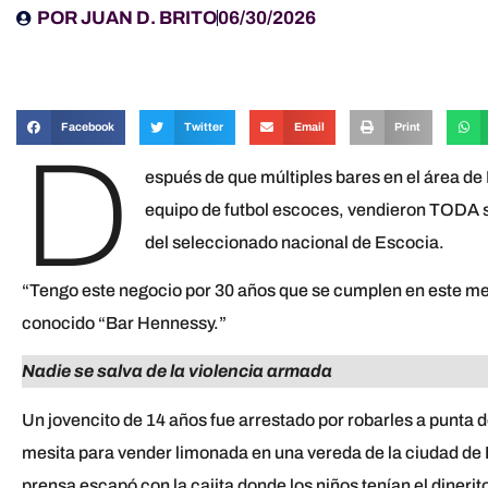
POR
JUAN D. BRITO
06/30/2026
Facebook
Twitter
Email
Print
D
espués de que múltiples bares en el área de
equipo de futbol escoces, vendieron TODA s
del seleccionado nacional de Escocia.
“Tengo este negocio por 30 años que se cumplen en este mes 
conocido “Bar Hennessy.”
Nadie se salva de la violencia armada
Un jovencito de 14 años fue arrestado por robarles a punta 
mesita para vender limonada en una vereda de la ciudad de 
prensa escapó con la cajita donde los niños tenían el dinerit