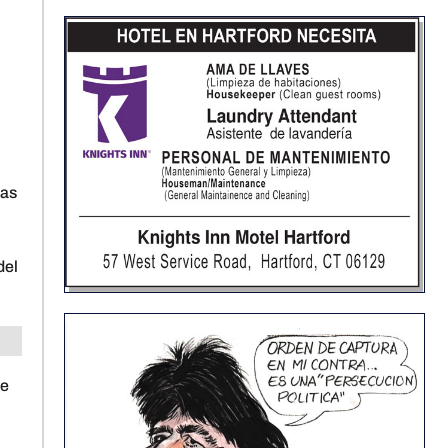
has
del
de