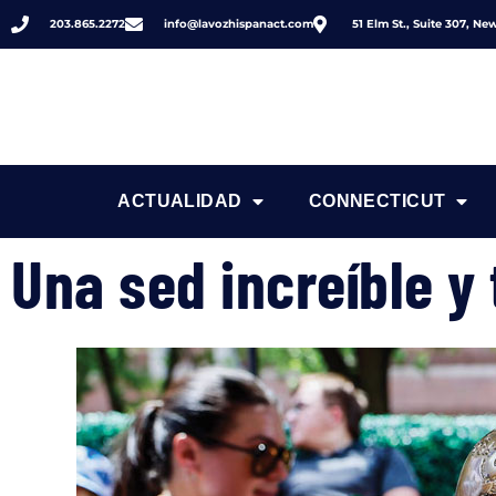
203.865.2272
info@lavozhispanact.com
51 Elm St., Suite 307, N
ACTUALIDAD
CONNECTICUT
Una sed increíble y 