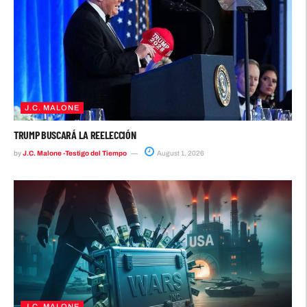
J.C. MALONE
TRUMP BUSCARÁ LA REELECCIÓN
by
J.C. Malone -Testigo del Tiempo
August 1, 2026
J.C. MALONE