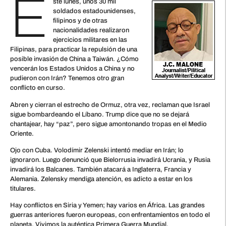
E
ste lunes, unos 30 mil
soldados estadounidenses,
filipinos y de otras
nacionalidades realizaron
ejercicios militares en las
Filipinas, para practicar la repulsión de una
posible invasión de China a Taiwán. ¿Cómo
vencerán los Estados Unidos a China y no
pudieron con Irán? Tenemos otro gran
conflicto en curso.
Abren y cierran el estrecho de Ormuz, otra vez, reclaman que Israel
sigue bombardeando el Líbano. Trump dice que no se dejará
chantajear, hay “paz”, pero sigue amontonando tropas en el Medio
Oriente.
Ojo con Cuba. Volodímir Zelenski intentó mediar en Irán; lo
ignoraron. Luego denunció que Bielorrusia invadirá Ucrania, y Rusia
invadirá los Balcanes. También atacará a Inglaterra, Francia y
Alemania. Zelensky mendiga atención, es adicto a estar en los
titulares.
Hay conflictos en Siria y Yemen; hay varios en África. Las grandes
guerras anteriores fueron europeas, con enfrentamientos en todo el
planeta. Vivimos la auténtica Primera Guerra Mundial.