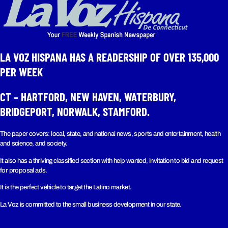
LA VOZ HISPANA HAS A READERSHIP OF OVER 135,000
PER WEEK​
CT – HARTFORD, NEW HAVEN, WATERBURY,
BRIDGEPORT, NORWALK, STAMFORD.
The paper covers: local, state, and national news, sports and entertainment, health
and science, and society.
It also has a thriving classified section with help wanted, invitation to bid and request
for proposal ads.
It is the perfect vehicle to target the Latino market.
La Voz is committed to the small business development in our state.