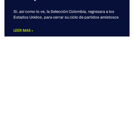
Si, así como lo ve, la Selección Colombia, regresara a los
Estados Unidos, para cerrar su ciclo de partidos amistosos
LEER MAS »
DESDE EL PUNTO PENAL
Colombia se enfrenta a México, Canadá,
Nueva Zelanda y Nigeria en gira por