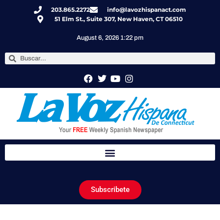
203.865.2272
info@lavozhispanact.com
51 Elm St., Suite 307, New Haven, CT 06510
August 6, 2026 1:22 pm
Subscribete