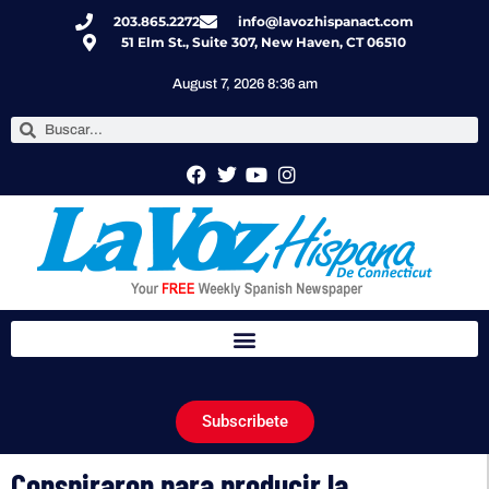
203.865.2272
info@lavozhispanact.com
51 Elm St., Suite 307, New Haven, CT 06510
August 7, 2026 8:36 am
Subscribete
Conspiraron para producir la