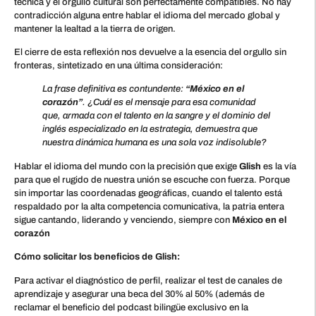
técnica y el orgullo cultural son perfectamente compatibles. No hay
contradicción alguna entre hablar el idioma del mercado global y
mantener la lealtad a la tierra de origen.
El cierre de esta reflexión nos devuelve a la esencia del orgullo sin
fronteras, sintetizado en una última consideración:
La frase definitiva es contundente:
“México en el
corazón”
. ¿Cuál es el mensaje para esa comunidad
que, armada con el talento en la sangre y el dominio del
inglés especializado en la estrategia, demuestra que
nuestra dinámica humana es una sola voz indisoluble?
Hablar el idioma del mundo con la precisión que exige
Glish
es la vía
para que el rugido de nuestra unión se escuche con fuerza. Porque
sin importar las coordenadas geográficas, cuando el talento está
respaldado por la alta competencia comunicativa, la patria entera
sigue cantando, liderando y venciendo, siempre con
México en el
corazón
Cómo solicitar los beneficios de Glish:
Para activar el diagnóstico de perfil, realizar el test de canales de
aprendizaje y asegurar una beca del 30% al 50% (además de
reclamar el beneficio del podcast bilingüe exclusivo en la