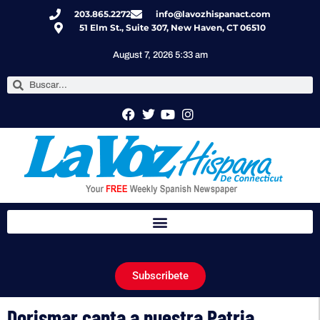
203.865.2272
info@lavozhispanact.com
51 Elm St., Suite 307, New Haven, CT 06510
August 7, 2026 5:33 am
Subscribete
Dorismar canta a nuestra Patria