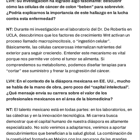
LVH: Su investigación ha logrado algo fascinante: descubrir
cómo las células de cáncer de colon “beben” para sobrevivir.
¿Podría explicarnos la importancia de este hallazgo en la lucha
contra esta enfermedad?
NT:
Durante mi investigación en el laboratorio del Dr. De Robertis en
UCLA, descubrimos que los factores de crecimiento Wnt activan un
proceso llamado macropinocitosis, o “ingestión celular”.
Básicamente, las células cancerosas internalizan nutrientes del
exterior para seguir creciendo. Entender este mecanismo es vital
porque nos permite ver cómo el tumor se alimenta. Si
comprendemos su metabolismo, podemos diseñar terapias para
“cortar” ese suministro y frenar la progresión del cáncer.
LVH: En el contexto de la diáspora mexicana en EE. UU., mucho
se habla de la mano de obra, pero poco del “capital intelectual”.
¿Qué mensaje envía su carrera sobre el valor de los
profesionales mexicanos en el área de la biomedicina?
NT:
El talento mexicano está en todas partes: en los laboratorios, en
las cátedras y en la innovación tecnológica. Mi carrera busca
demostrar que el capital humano de nuestra diáspora es altamente
especializado. No solo venimos a adaptarnos, venimos a aportar
descubrimientos que benefician a la salud global. La combinación de
la creatividad formada en México con los recursos de las grandes