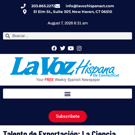
203.865.2272
info@lavozhispanact.com
51 Elm St., Suite 307, New Haven, CT 06510
August 7, 2026 8:31 am
Subscribete
Talento de Exportación: La Ciencia