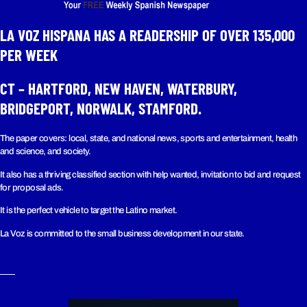
LA VOZ HISPANA HAS A READERSHIP OF OVER 135,000
PER WEEK​
CT – HARTFORD, NEW HAVEN, WATERBURY,
BRIDGEPORT, NORWALK, STAMFORD.
The paper covers: local, state, and national news, sports and entertainment, health
and science, and society.
It also has a thriving classified section with help wanted, invitation to bid and request
for proposal ads.
It is the perfect vehicle to target the Latino market.
La Voz is committed to the small business development in our state.