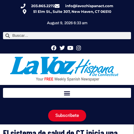
203.865.2272
info@lavozhispanact.com
51 Elm St., Suite 307, New Haven, CT 06510
August 9, 2026 6:33 am
Subscribete
El sistema de salud de CT inicia una