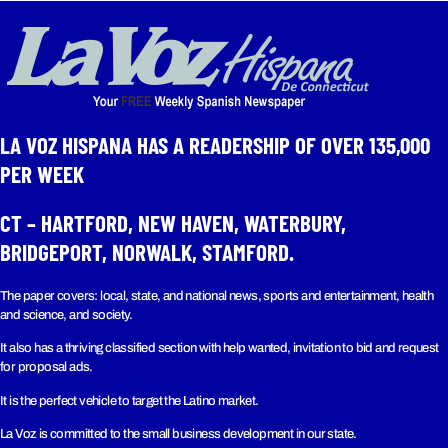
LA VOZ HISPANA HAS A READERSHIP OF OVER 135,000
PER WEEK​
CT – HARTFORD, NEW HAVEN, WATERBURY,
BRIDGEPORT, NORWALK, STAMFORD.
The paper covers: local, state, and national news, sports and entertainment, health
and science, and society.
It also has a thriving classified section with help wanted, invitation to bid and request
for proposal ads.
It is the perfect vehicle to target the Latino market.
La Voz is committed to the small business development in our state.