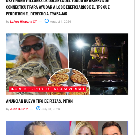
DESTINAN 5 MILLONES DE DÓLARES DEL FONDO DE RESERVA DE
CONNECTICUT PARA AYUDAR A LOS BENEFICIARIOS DEL TPS QUE
PERDIERON EL DERECHO A TRABAJAR
by
La Voz Hispana CT
August 4, 2026
INCREIBLE - PERO ES LA PURA VERDAD
ANUNCIAN NUEVO TIPO DE PIZZAS: PITÓN
by
Juan D. Brito
July 31, 2026