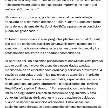
It should be a very interconnected experience for the patient, he said.
“The more we are able to do that, we are improving the health and
welfare of Connecticut.”
“Podemos coordinarnos, podemos mover al paciente al lugar
adecuado en el momento adecuado”, dijo Kumar. “El paciente forma
parte del ecosistema de Hartford HealthCare para que su condición
pueda ser gestionada.”
Thiboutot, respondiendo a las preguntas planteadas por el Courant,
dijo que los pacientes que elijan MinuteClinic como su médico de
atención primaria se someterán a un examen preventivo anual y los
profesionales realizarán los cribados recomendados.
“A partir de ahí, los pacientes pueden contar con MinuteClinic para un
apoyo continuo, incluyendo atención a necesidades agudas,
monitorización de enfermedades crónicas y servicios preventivos. A
través de esta colaboración, los pacientes de atención primaria de
MinuteClinic tienen acceso a los hospitales, especialistas, servicios
de diagnóstico, imagen y laboratorios especializados de Hartford
HealthCare”, explicó Thiboutot. “Por supuesto, los pacientes son
libres de elegir dónde reciben su atención de seguimiento, y esta
conexión facilita las derivaciones y la coordinación de cuidados
cuando se necesitan servicios adicionales. Entre visitas, los
pacientes también pueden conectarse digitalmente con su equipo de