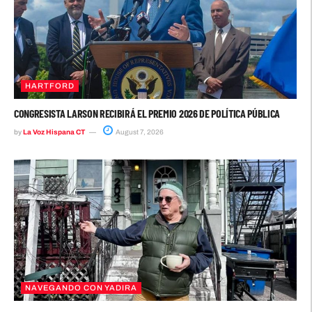
HARTFORD
CONGRESISTA LARSON RECIBIRÁ EL PREMIO 2026 DE POLÍTICA PÚBLICA
by
La Voz Hispana CT
August 7, 2026
NAVEGANDO CON YADIRA