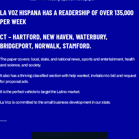
LA VOZ HISPANA HAS A READERSHIP OF OVER 135,000
PER WEEK​
CT – HARTFORD, NEW HAVEN, WATERBURY,
BRIDGEPORT, NORWALK, STAMFORD.
The paper covers: local, state, and national news, sports and entertainment, health
and science, and society.
It also has a thriving classified section with help wanted, invitation to bid and request
for proposal ads.
It is the perfect vehicle to target the Latino market.
La Voz is committed to the small business development in our state.