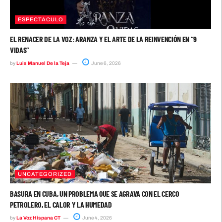
ESPECTACULO
EL RENACER DE LA VOZ: ARANZA Y EL ARTE DE LA REINVENCIÓN EN “9
VIDAS”
by
Luis Manuel De la Teja
June 6, 2026
UNCATEGORIZED
BASURA EN CUBA, UN PROBLEMA QUE SE AGRAVA CON EL CERCO
PETROLERO, EL CALOR Y LA HUMEDAD
by
La Voz Hispana CT
June 4, 2026