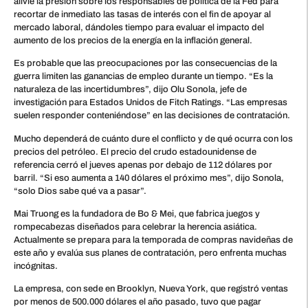
alivie la presión sobre los responsables de política de la Fed para
recortar de inmediato las tasas de interés con el fin de apoyar al
mercado laboral, dándoles tiempo para evaluar el impacto del
aumento de los precios de la energía en la inflación general.
Es probable que las preocupaciones por las consecuencias de la
guerra limiten las ganancias de empleo durante un tiempo. “Es la
naturaleza de las incertidumbres”, dijo Olu Sonola, jefe de
investigación para Estados Unidos de Fitch Ratings. “Las empresas
suelen responder conteniéndose” en las decisiones de contratación.
Mucho dependerá de cuánto dure el conflicto y de qué ocurra con los
precios del petróleo. El precio del crudo estadounidense de
referencia cerró el jueves apenas por debajo de 112 dólares por
barril. “Si eso aumenta a 140 dólares el próximo mes”, dijo Sonola,
“solo Dios sabe qué va a pasar”.
Mai Truong es la fundadora de Bo & Mei, que fabrica juegos y
rompecabezas diseñados para celebrar la herencia asiática.
Actualmente se prepara para la temporada de compras navideñas de
este año y evalúa sus planes de contratación, pero enfrenta muchas
incógnitas.
La empresa, con sede en Brooklyn, Nueva York, que registró ventas
por menos de 500.000 dólares el año pasado, tuvo que pagar