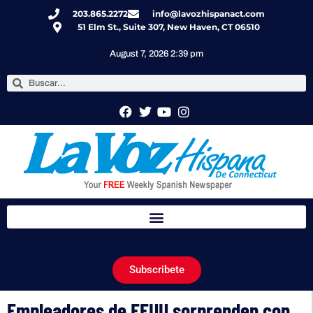
203.865.2272
info@lavozhispanact.com
51 Elm St., Suite 307, New Haven, CT 06510
August 7, 2026 2:39 pm
Subscribete
Empleadores de EEUU sorprenden con