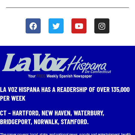
LA VOZ HISPANA HAS A READERSHIP OF OVER 135,000
PER WEEK​
CT – HARTFORD, NEW HAVEN, WATERBURY,
BRIDGEPORT, NORWALK, STAMFORD.
The paper covers: local, state, and national news, sports and entertainment, health