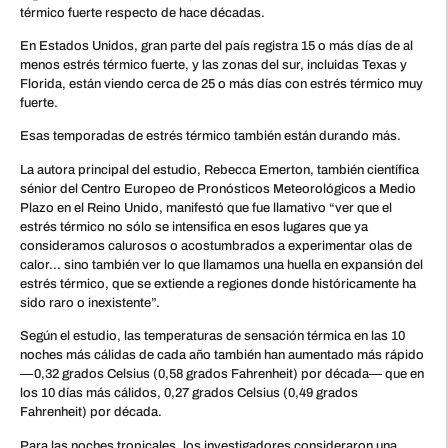
térmico fuerte respecto de hace décadas.
En Estados Unidos, gran parte del país registra 15 o más días de al
menos estrés térmico fuerte, y las zonas del sur, incluidas Texas y
Florida, están viendo cerca de 25 o más días con estrés térmico muy
fuerte.
Esas temporadas de estrés térmico también están durando más.
La autora principal del estudio, Rebecca Emerton, también científica
sénior del Centro Europeo de Pronósticos Meteorológicos a Medio
Plazo en el Reino Unido, manifestó que fue llamativo “ver que el
estrés térmico no sólo se intensifica en esos lugares que ya
consideramos calurosos o acostumbrados a experimentar olas de
calor… sino también ver lo que llamamos una huella en expansión del
estrés térmico, que se extiende a regiones donde históricamente ha
sido raro o inexistente”.
Según el estudio, las temperaturas de sensación térmica en las 10
noches más cálidas de cada año también han aumentado más rápido
—0,32 grados Celsius (0,58 grados Fahrenheit) por década— que en
los 10 días más cálidos, 0,27 grados Celsius (0,49 grados
Fahrenheit) por década.
Para las noches tropicales, los investigadores consideraron una