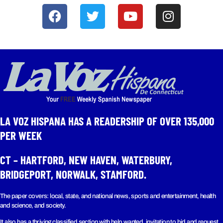
LA VOZ HISPANA HAS A READERSHIP OF OVER 135,000
PER WEEK​
CT – HARTFORD, NEW HAVEN, WATERBURY,
BRIDGEPORT, NORWALK, STAMFORD.
The paper covers: local, state, and national news, sports and entertainment, health
and science, and society.
It also has a thriving classified section with help wanted, invitation to bid and request