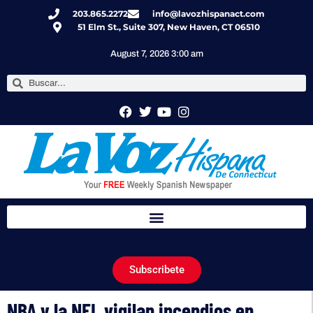
203.865.2272
info@lavozhispanact.com
51 Elm St., Suite 307, New Haven, CT 06510
August 7, 2026 3:00 am
Subscribete
NBA y la NFL vigilan incendios en