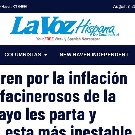
August 7, 
ew Haven, CT 06510
COLUMNISTAS
NEW HAVEN INDEPENDENT
ren por la inflación
facinerosos de la
ayo les parta y
 esta más inestable