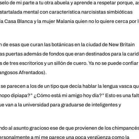
aselo de mi parte a tu otra abuela y aprende a respetar porque, a
tartalada mental con característica narcisistas simbióticas
 Casa Blanca y la mujer Malania quien no lo quiere cerca por 
 de esas que curan las botánicas en la ciudad de New Britain
nas puertas además de fondos que eran destinados para la cari
 de tres escritorios y un sillón de cuero. Ya no se puede confiar
Gangosos Afrentados).
 se parecen a los de un tipo que decía hablar la lengua vasca q
po dipiapa?” ¿Cómo está mi amigo hoy día?” Esto es una fal
ue van a la universidad para graduarse de inteligentes y
ando al asunto gracioso ese de que provienen de los chimpancés
Personalmente a mí me parece una poca vergüenza como la