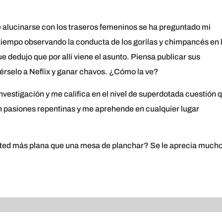
 alucinarse con los traseros femeninos se ha preguntado mi
 tiempo observando la conducta de los gorilas y chimpancés en 
 dedujo que por allí viene el asunto. Piensa publicar sus
érselo a Neflix y ganar chavos. ¿Cómo la ve?
nvestigación y me califica en el nivel de superdotada cuestión 
en pasiones repentinas y me aprehende en cualquier lugar
sted más plana que una mesa de planchar? Se le aprecia much