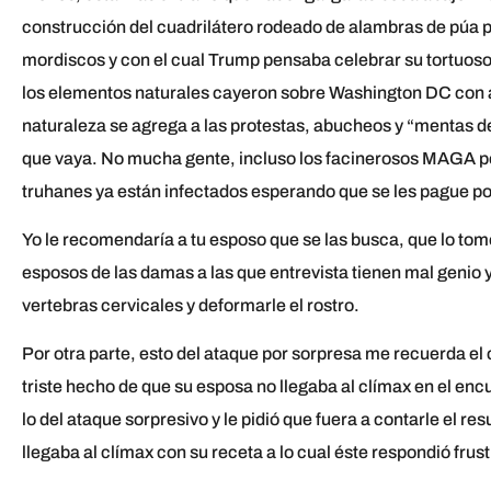
construcción del cuadrilátero rodeado de alambras de púa pa
mordiscos y con el cual Trump pensaba celebrar su tortuos
los elementos naturales cayeron sobre Washington DC con a
naturaleza se agrega a las protestas, abucheos y “mentas d
que vaya. No mucha gente, incluso los facinerosos MAGA pe
truhanes ya están infectados esperando que se les pague por
Yo le recomendaría a tu esposo que se las busca, que lo tome
esposos de las damas a las que entrevista tienen mal genio 
vertebras cervicales y deformarle el rostro.
Por otra parte, esto del ataque por sorpresa me recuerda el 
triste hecho de que su esposa no llegaba al clímax en el e
lo del ataque sorpresivo y le pidió que fuera a contarle el res
llegaba al clímax con su receta a lo cual éste respondió fru