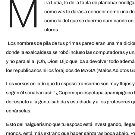
M
ira Lutia, lo de la tabla de planchar endílg
como vas te darás a conocer como una des
como la del que se duerme caminando en la
olores.
Los nombres de pila de tus primas parecieran una maldición
donde la exalcaldesa se robó incluso las computadoras y u
y no para ella. ¡Oh, Dios! Dijo que iba a devolver todo además
los republicanos ni los forajidos de MAGA (Malos Adictos 
Los versos en latín que tu esposo transcribe son muy flojos y
según él sonaban así: “¿Copomopo espetapa apamipigopo ho
de respeto a la gente sabida y estudiada y a los profesores q
echárselas.
Esto del nalguerismo que tu esposo está investigando, lleg
monos, está más extraño que hacer gárgaras boca abajo. 