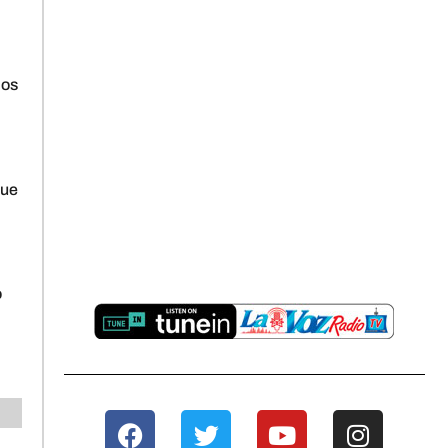
los
que
o