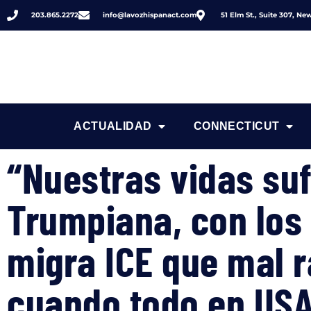
203.865.2272
info@lavozhispanact.com
51 Elm St., Suite 307, N
ACTUALIDAD
CONNECTICUT
“Nuestras vidas suf
Trumpiana, con los 
migra ICE que mal r
cuando todo en USA