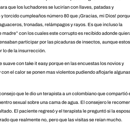
ra que los luchadores se lucirían con llaves, patadas y
o y torcido cumpleaños número 80 que ¡Gracias, mi Dios! porqu
guaceros, tronadas, relámpagos y rayos. Es que incluso la
e madre” con los cuales este corrupto es recibido adonde quier
nsaban participar por las picaduras de insectos, aunque estos
 lo de la insurrección.
 suave con take it easy porque en las encuestas los novios y
y con el calor se ponen mas violentos pudiendo aflojarle alguna
consejo que le dio un terapista a un colombiano que compartió 
ncuentro sexual sobre una cama de agua. El consejero le recome
ultado. El paciente regresó y el terapista le preguntó si la espos
strado que realmente no, pero que las visitas se reían mucho.