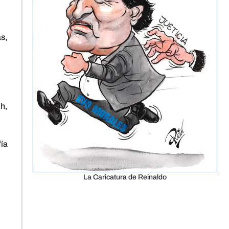
as,
Oh,
fía
La Caricatura de Reinaldo