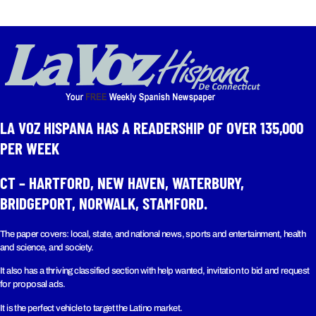
LA VOZ HISPANA HAS A READERSHIP OF OVER 135,000
PER WEEK​
CT – HARTFORD, NEW HAVEN, WATERBURY,
BRIDGEPORT, NORWALK, STAMFORD.
The paper covers: local, state, and national news, sports and entertainment, health
and science, and society.
It also has a thriving classified section with help wanted, invitation to bid and request
for proposal ads.
It is the perfect vehicle to target the Latino market.