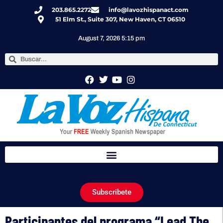
203.865.2272
info@lavozhispanact.com
51 Elm St., Suite 307, New Haven, CT 06510
August 7, 2026 5:15 pm
Subscribete
Participantes del programa “Lead The