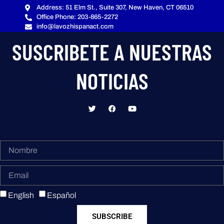
Address: 51 Elm St., Suite 307, New Haven, CT 06510
Office Phone: 203-865-2272
info@lavozhispanact.com
SUSCRIBETE A NUESTRAS
NOTICIAS
English
Español
SUBSCRIBE