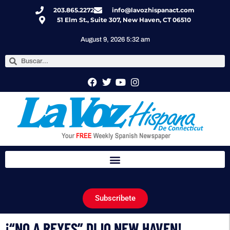
203.865.2272
info@lavozhispanact.com
51 Elm St., Suite 307, New Haven, CT 06510
August 9, 2026 5:32 am
Subscribete
¡“NO A REYES” DIJO NEW HAVEN!