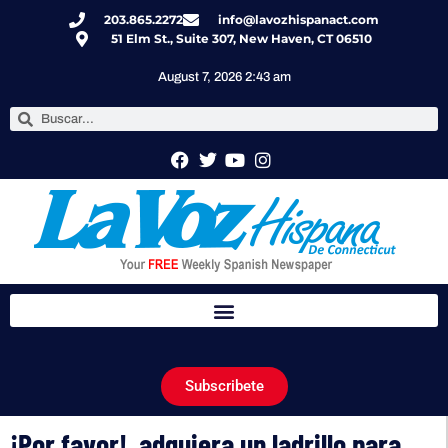
203.865.2272
info@lavozhispanact.com
51 Elm St., Suite 307, New Haven, CT 06510
August 7, 2026 2:43 am
Subscribete
¡Por favor!, adquiera un ladrillo para