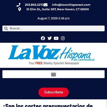
203.865.2272
info@lavozhispanact.com
51 Elm St., Suite 307, New Haven, CT 06510
August 7, 2026 2:46 pm
Subscribete
¿Son los cortes presupuestarios de