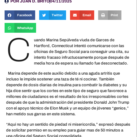
POR
JUAN D. BRITO
04/11/2025
Facebook
Twitter
Email
Print
WhatsApp
C
uando Marina Sepúlveda viuda de Garces de
Hartford, Connecticut intentó comunicarse con las
oficinas de Seguro Social para conseguir una cita, su
intento fracaso infructuosamente porque después de
media hora de espera su llamado fue desconectado.
Marina depende de este auxilio debido a una aguda artritis que
incluso le impide sostener una taza de té ni cocinar. También
depende de dosis diarias de insulina para combatir la diabetes y su
hija dice sentir que los cortes en este tipo de seguro que favorece a
millones de ciudadanos es el resultado de los irresponsables cortes
después de que la administración del presidente Donald John Trump
con el apoyo técnico de Elon Musk y un equipo de jóvenes “genios,”
han metido sus garras en este sistema.
“Aquí no hay un sentido de piedad ni misericordia,” expresó después
de solicitar permiso en su empleo para guiar mas de 50 minutos a
una oficina del Seguro Social consolidada.