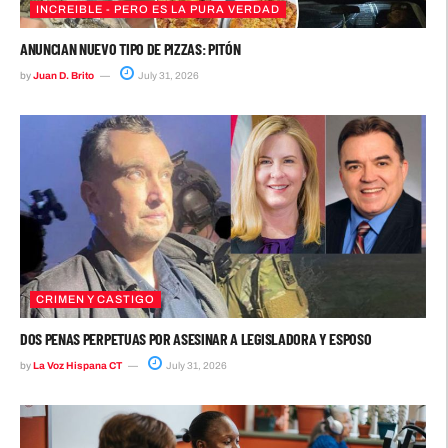
INCREIBLE - PERO ES LA PURA VERDAD
ANUNCIAN NUEVO TIPO DE PIZZAS: PITÓN
by
Juan D. Brito
July 31, 2026
CRIMEN Y CASTIGO
DOS PENAS PERPETUAS POR ASESINAR A LEGISLADORA Y ESPOSO
by
La Voz Hispana CT
July 31, 2026