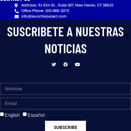
Address: 51 Elm St., Suite 307, New Haven, CT 06510
Office Phone: 203-865-2272
info@lavozhispanact.com
SUSCRIBETE A NUESTRAS
NOTICIAS
English
Español
SUBSCRIBE