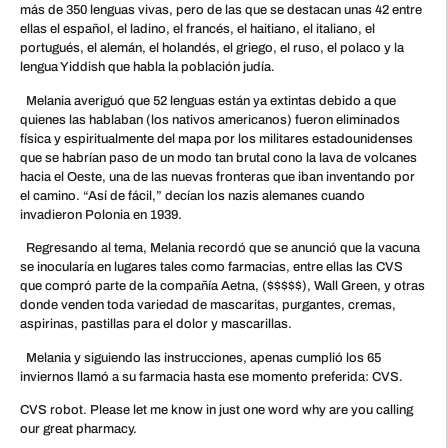
más de 350 lenguas vivas, pero de las que se destacan unas 42 entre
ellas el español, el ladino, el francés, el haitiano, el italiano, el
portugués, el alemán, el holandés, el griego, el ruso, el polaco y la
lengua Yiddish que habla la población judía.
Melania averiguó que 52 lenguas están ya extintas debido a que
quienes las hablaban (los nativos americanos) fueron eliminados
física y espiritualmente del mapa por los militares estadounidenses
que se habrían paso de un modo tan brutal cono la lava de volcanes
hacia el Oeste, una de las nuevas fronteras que iban inventando por
el camino. “Así de fácil,” decían los nazis alemanes cuando
invadieron Polonia en 1939.
Regresando al tema, Melania recordó que se anunció que la vacuna
se inocularía en lugares tales como farmacias, entre ellas las CVS
que compró parte de la compañía Aetna, ($$$$$), Wall Green, y otras
donde venden toda variedad de mascaritas, purgantes, cremas,
aspirinas, pastillas para el dolor y mascarillas.
Melania y siguiendo las instrucciones, apenas cumplió los 65
inviernos llamó a su farmacia hasta ese momento preferida: CVS.
CVS robot. Please let me know in just one word why are you calling
our great pharmacy.