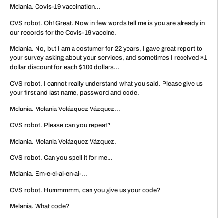
Melania. Covis-19 vaccination…
CVS robot. Oh! Great. Now in few words tell me is you are already in
our records for the Covis-19 vaccine.
Melania. No, but I am a costumer for 22 years, I gave great report to
your survey asking about your services, and sometimes I received $1
dollar discount for each $100 dollars…
CVS robot. I cannot really understand what you said. Please give us
your first and last name, password and code.
Melania. Melania Velázquez Vázquez…
CVS robot. Please can you repeat?
Melania. Melania Velázquez Vázquez.
CVS robot. Can you spell it for me…
Melania. Em-e-el-ai-en-ai-…
CVS robot. Hummmmm, can you give us your code?
Melania. What code?