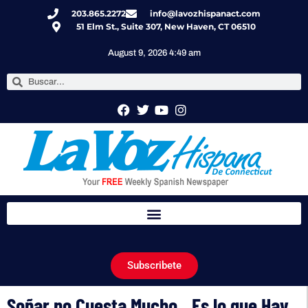
203.865.2272
info@lavozhispanact.com
51 Elm St., Suite 307, New Haven, CT 06510
August 9, 2026 4:49 am
Subscribete
Soñar no Cuesta Mucho…Es lo que Hay