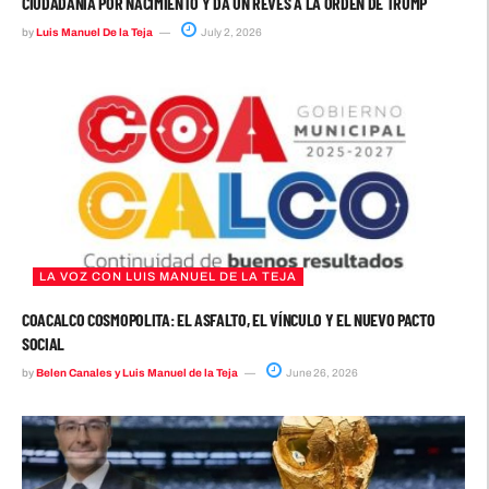
CIUDADANÍA POR NACIMIENTO Y DA UN REVÉS A LA ORDEN DE TRUMP
by
Luis Manuel De la Teja
July 2, 2026
LA VOZ CON LUIS MANUEL DE LA TEJA
COACALCO COSMOPOLITA: EL ASFALTO, EL VÍNCULO Y EL NUEVO PACTO
SOCIAL
by
Belen Canales y Luis Manuel de la Teja
June 26, 2026