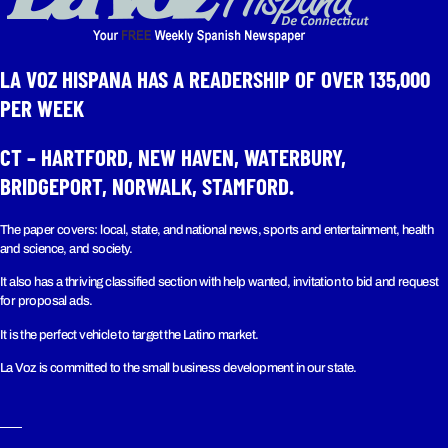
LA VOZ HISPANA HAS A READERSHIP OF OVER 135,000
PER WEEK​
CT – HARTFORD, NEW HAVEN, WATERBURY,
BRIDGEPORT, NORWALK, STAMFORD.
The paper covers: local, state, and national news, sports and entertainment, health
and science, and society.
It also has a thriving classified section with help wanted, invitation to bid and request
for proposal ads.
It is the perfect vehicle to target the Latino market.
La Voz is committed to the small business development in our state.