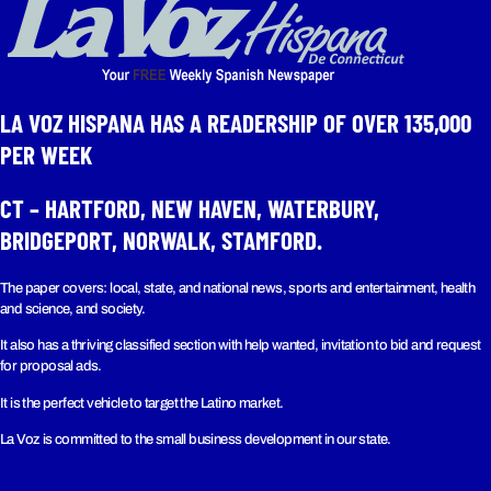
LA VOZ HISPANA HAS A READERSHIP OF OVER 135,000
PER WEEK​
CT – HARTFORD, NEW HAVEN, WATERBURY,
BRIDGEPORT, NORWALK, STAMFORD.
The paper covers: local, state, and national news, sports and entertainment, health
and science, and society.
It also has a thriving classified section with help wanted, invitation to bid and request
for proposal ads.
It is the perfect vehicle to target the Latino market.
La Voz is committed to the small business development in our state.