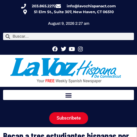
203.865.2272
info@lavozhispanact.com
51 Elm St., Suite 307, New Haven, CT 06510
August 9, 2026 2:27 am
Subscribete
Becan a tres estudiantes hispanas por