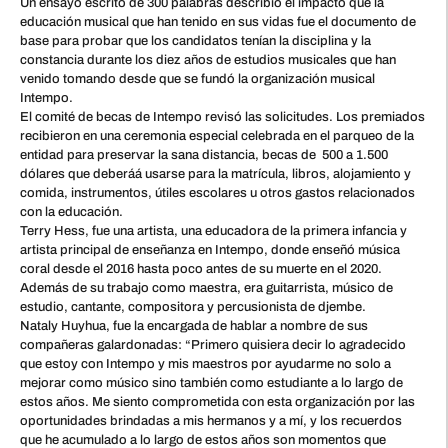
Un ensayo escrito de 300 palabras describió el impacto que la
educación musical que han tenido en sus vidas fue el documento de
base para probar que los candidatos tenían la disciplina y la
constancia durante los diez años de estudios musicales que han
venido tomando desde que se fundó la organización musical
Intempo.
El comité de becas de Intempo revisó las solicitudes. Los premiados
recibieron en una ceremonia especial celebrada en el parqueo de la
entidad para preservar la sana distancia, becas de 500 a 1.500
dólares que deberáá usarse para la matrícula, libros, alojamiento y
comida, instrumentos, útiles escolares u otros gastos relacionados
con la educación.
Terry Hess, fue una artista, una educadora de la primera infancia y
artista principal de enseñanza en Intempo, donde enseñó música
coral desde el 2016 hasta poco antes de su muerte en el 2020.
Además de su trabajo como maestra, era guitarrista, músico de
estudio, cantante, compositora y percusionista de djembe.
Nataly Huyhua, fue la encargada de hablar a nombre de sus
compañeras galardonadas: “Primero quisiera decir lo agradecido
que estoy con Intempo y mis maestros por ayudarme no solo a
mejorar como músico sino también como estudiante a lo largo de
estos años. Me siento comprometida con esta organización por las
oportunidades brindadas a mis hermanos y a mí, y los recuerdos
que he acumulado a lo largo de estos años son momentos que