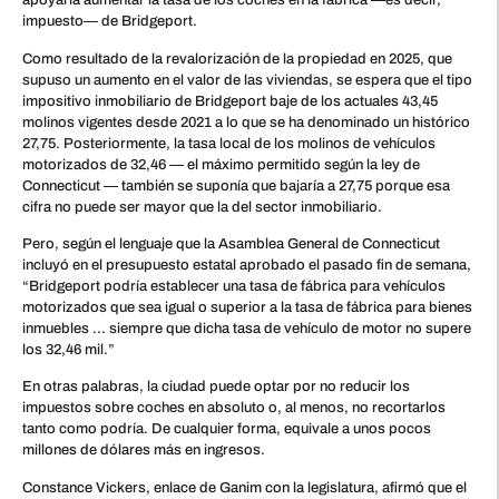
apoyaría aumentar la tasa de los coches en la fábrica —es decir,
impuesto— de Bridgeport.
Como resultado de la revalorización de la propiedad en 2025, que
supuso un aumento en el valor de las viviendas, se espera que el tipo
impositivo inmobiliario de Bridgeport baje de los actuales 43,45
molinos vigentes desde 2021 a lo que se ha denominado un histórico
27,75. Posteriormente, la tasa local de los molinos de vehículos
motorizados de 32,46 — el máximo permitido según la ley de
Connecticut — también se suponía que bajaría a 27,75 porque esa
cifra no puede ser mayor que la del sector inmobiliario.
Pero, según el lenguaje que la Asamblea General de Connecticut
incluyó en el presupuesto estatal aprobado el pasado fin de semana,
“Bridgeport podría establecer una tasa de fábrica para vehículos
motorizados que sea igual o superior a la tasa de fábrica para bienes
inmuebles … siempre que dicha tasa de vehículo de motor no supere
los 32,46 mil.”
En otras palabras, la ciudad puede optar por no reducir los
impuestos sobre coches en absoluto o, al menos, no recortarlos
tanto como podría. De cualquier forma, equivale a unos pocos
millones de dólares más en ingresos.
Constance Vickers, enlace de Ganim con la legislatura, afirmó que el