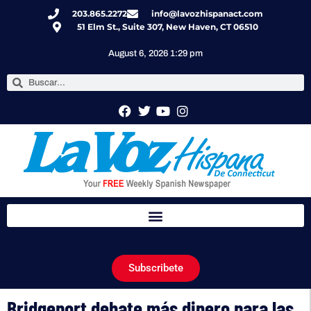
203.865.2272
info@lavozhispanact.com
51 Elm St., Suite 307, New Haven, CT 06510
August 6, 2026 1:29 pm
Subscribete
Bridgeport debate más dinero para las