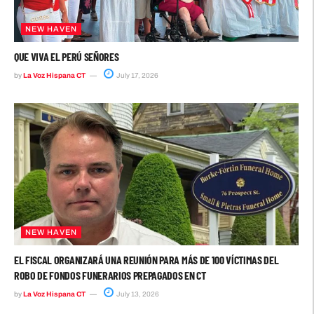
NEW HAVEN
QUE VIVA EL PERÚ SEÑORES
by
La Voz Hispana CT
July 17, 2026
NEW HAVEN
EL FISCAL ORGANIZARÁ UNA REUNIÓN PARA MÁS DE 100 VÍCTIMAS DEL
ROBO DE FONDOS FUNERARIOS PREPAGADOS EN CT
by
La Voz Hispana CT
July 13, 2026