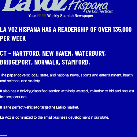
LA VOZ HISPANA HAS A READERSHIP OF OVER 135,000
PER WEEK​
CT – HARTFORD, NEW HAVEN, WATERBURY,
BRIDGEPORT, NORWALK, STAMFORD.
The paper covers: local, state, and national news, sports and entertainment, health
and science, and society.
It also has a thriving classified section with help wanted, invitation to bid and request
for proposal ads.
It is the perfect vehicle to target the Latino market.
La Voz is committed to the small business development in our state.