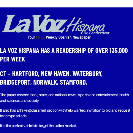
LA VOZ HISPANA HAS A READERSHIP OF OVER 135,000
PER WEEK​
CT – HARTFORD, NEW HAVEN, WATERBURY,
BRIDGEPORT, NORWALK, STAMFORD.
The paper covers: local, state, and national news, sports and entertainment, health
and science, and society.
It also has a thriving classified section with help wanted, invitation to bid and request
for proposal ads.
It is the perfect vehicle to target the Latino market.