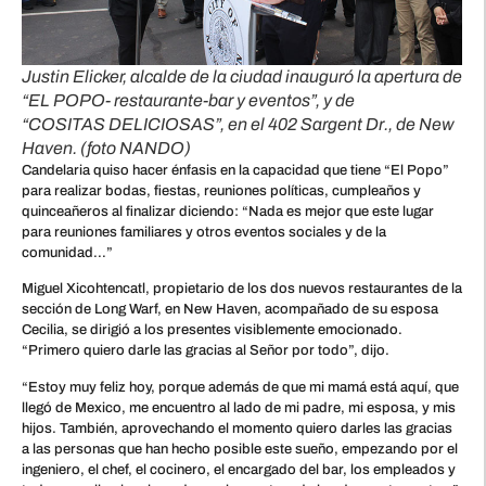
Justin Elicker, alcalde de la ciudad inauguró la apertura de
“EL POPO- restaurante-bar y eventos”, y de
“COSITAS DELICIOSAS”, en el 402 Sargent Dr., de New
Haven. (foto NANDO)
Candelaria quiso hacer énfasis en la capacidad que tiene “El Popo”
para realizar bodas, fiestas, reuniones políticas, cumpleaños y
quinceañeros al finalizar diciendo: “Nada es mejor que este lugar
para reuniones familiares y otros eventos sociales y de la
comunidad…”
Miguel Xicohtencatl, propietario de los dos nuevos restaurantes de la
sección de Long Warf, en New Haven, acompañado de su esposa
Cecilia, se dirigió a los presentes visiblemente emocionado.
“Primero quiero darle las gracias al Señor por todo”, dijo.
“Estoy muy feliz hoy, porque además de que mi mamá está aquí, que
llegó de Mexico, me encuentro al lado de mi padre, mi esposa, y mis
hijos. También, aprovechando el momento quiero darles las gracias
a las personas que han hecho posible este sueño, empezando por el
ingeniero, el chef, el cocinero, el encargado del bar, los empleados y