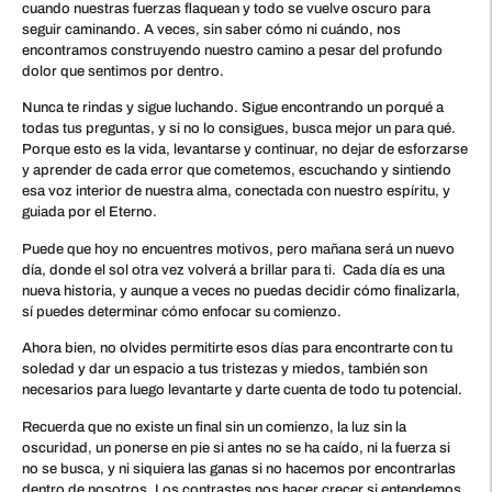
cuando nuestras fuerzas flaquean y todo se vuelve oscuro para
seguir caminando. A veces, sin saber cómo ni cuándo, nos
encontramos construyendo nuestro camino a pesar del profundo
dolor que sentimos por dentro.
Nunca te rindas y sigue luchando. Sigue encontrando un porqué a
todas tus preguntas, y si no lo consigues, busca mejor un para qué.
Porque esto es la vida, levantarse y continuar, no dejar de esforzarse
y aprender de cada error que cometemos, escuchando y sintiendo
esa voz interior de nuestra alma, conectada con nuestro espíritu, y
guiada por el Eterno.
Puede que hoy no encuentres motivos, pero mañana será un nuevo
día, donde el sol otra vez volverá a brillar para ti. Cada día es una
nueva historia, y aunque a veces no puedas decidir cómo finalizarla,
sí puedes determinar cómo enfocar su comienzo.
Ahora bien, no olvides permitirte esos días para encontrarte con tu
soledad y dar un espacio a tus tristezas y miedos, también son
necesarios para luego levantarte y darte cuenta de todo tu potencial.
Recuerda que no existe un final sin un comienzo, la luz sin la
oscuridad, un ponerse en pie si antes no se ha caído, ni la fuerza si
no se busca, y ni siquiera las ganas si no hacemos por encontrarlas
dentro de nosotros. Los contrastes nos hacer crecer si entendemos