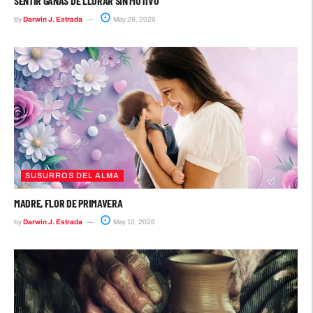
SENTIR GANAS DE LLORAR SIN MOTIVO
by
Darwin J. Estrada
May 28, 2026
SUSURROS DEL ALMA
MADRE, FLOR DE PRIMAVERA
by
Darwin J. Estrada
May 10, 2026