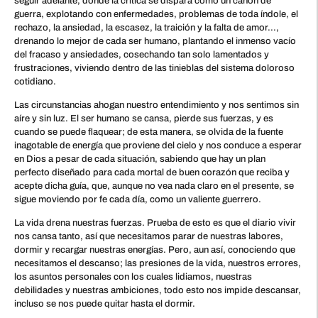
seguir adelante, donde la crítica se dispara como un cañón de
guerra, explotando con enfermedades, problemas de toda índole, el
rechazo, la ansiedad, la escasez, la traición y la falta de amor…,
drenando lo mejor de cada ser humano, plantando el inmenso vacío
del fracaso y ansiedades, cosechando tan solo lamentados y
frustraciones, viviendo dentro de las tinieblas del sistema doloroso
cotidiano.
Las circunstancias ahogan nuestro entendimiento y nos sentimos sin
aíre y sin luz. El ser humano se cansa, pierde sus fuerzas, y es
cuando se puede flaquear; de esta manera, se olvida de la fuente
inagotable de energía que proviene del cielo y nos conduce a esperar
en Dios a pesar de cada situación, sabiendo que hay un plan
perfecto diseñado para cada mortal de buen corazón que reciba y
acepte dicha guía, que, aunque no vea nada claro en el presente, se
sigue moviendo por fe cada día, como un valiente guerrero.
La vida drena nuestras fuerzas. Prueba de esto es que el diario vivir
nos cansa tanto, así que necesitamos parar de nuestras labores,
dormir y recargar nuestras energías. Pero, aun así, conociendo que
necesitamos el descanso; las presiones de la vida, nuestros errores,
los asuntos personales con los cuales lidiamos, nuestras
debilidades y nuestras ambiciones, todo esto nos impide descansar,
incluso se nos puede quitar hasta el dormir.