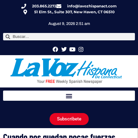
203.865.2272
info@lavozhispanact.com
51 Elm St., Suite 307, New Haven, CT 06510
August 9, 2026 2:51 am
Subscribete
Cuando nos quedan pocas fuerzas