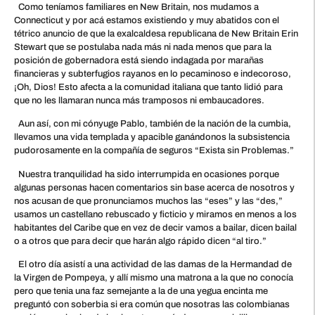
Como teníamos familiares en New Britain, nos mudamos a
Connecticut y por acá estamos existiendo y muy abatidos con el
tétrico anuncio de que la exalcaldesa republicana de New Britain Erin
Stewart que se postulaba nada más ni nada menos que para la
posición de gobernadora está siendo indagada por marañas
financieras y subterfugios rayanos en lo pecaminoso e indecoroso,
¡Oh, Dios! Esto afecta a la comunidad italiana que tanto lidió para
que no les llamaran nunca más tramposos ni embaucadores.
Aun así, con mi cónyuge Pablo, también de la nación de la cumbia,
llevamos una vida templada y apacible ganándonos la subsistencia
pudorosamente en la compañía de seguros “Exista sin Problemas.”
Nuestra tranquilidad ha sido interrumpida en ocasiones porque
algunas personas hacen comentarios sin base acerca de nosotros y
nos acusan de que pronunciamos muchos las “eses” y las “des,”
usamos un castellano rebuscado y ficticio y miramos en menos a los
habitantes del Caribe que en vez de decir vamos a bailar, dicen bailal
o a otros que para decir que harán algo rápido dicen “al tiro.”
El otro día asistí a una actividad de las damas de la Hermandad de
la Virgen de Pompeya, y allí mismo una matrona a la que no conocía
pero que tenia una faz semejante a la de una yegua encinta me
preguntó con soberbia si era común que nosotras las colombianas