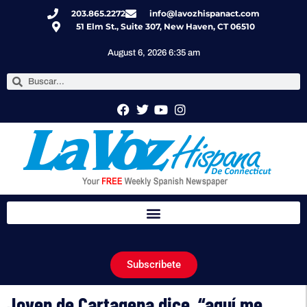
203.865.2272
info@lavozhispanact.com
51 Elm St., Suite 307, New Haven, CT 06510
August 6, 2026 6:35 am
Subscribete
Joven de Cartagena dice, “aquí me