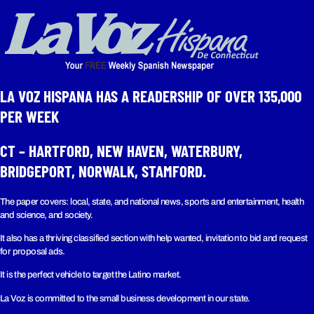
LA VOZ HISPANA HAS A READERSHIP OF OVER 135,000
PER WEEK​
CT – HARTFORD, NEW HAVEN, WATERBURY,
BRIDGEPORT, NORWALK, STAMFORD.
The paper covers: local, state, and national news, sports and entertainment, health
and science, and society.
It also has a thriving classified section with help wanted, invitation to bid and request
for proposal ads.
It is the perfect vehicle to target the Latino market.
La Voz is committed to the small business development in our state.