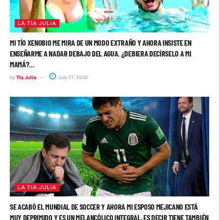
LA TIA JULIA
MI TÍO XENOBIO ME MIRA DE UN MODO EXTRAÑO Y AHORA INSISTE EN
ENSEÑARME A NADAR DEBAJO DEL AGUA. ¿DEBIERA DECÍRSELO A MI
MAMÁ?…
by
Tia Julia
July 27, 2026
LA TIA JULIA
SE ACABÓ EL MUNDIAL DE SOCCER Y AHORA MI ESPOSO MEJICANO ESTÁ
MUY DEPRIMIDO Y ES UN MELANCÓLICO INTEGRAL, ES DECIR TIENE TAMBIÉN