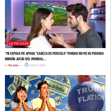
LA TIA JULIA
“MI ESPOSA ME APODA “CABEZA DE MÚSCULO” PORQUE NO ME HE PERDIDO
NINGÚN JUEGO DEL MUNDIAL…
by
Tia Julia
June 27, 2026