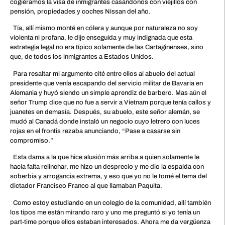
cogiéramos la visa de inmigrantes casándonos con viejillos con
pensión, propiedades y coches Nissan del año.
Tía, allí mismo monté en cólera y aunque por naturaleza no soy
violenta ni profana, le dije enseguida y muy indignada que esta
estrategia legal no era típico solamente de las Cartaginenses, sino
que, de todos los inmigrantes a Estados Unidos.
Para resaltar mi argumento cité entre ellos al abuelo del actual
presidente que venía escapando del servicio militar de Bavaria en
Alemania y huyó siendo un simple aprendiz de barbero. Mas aún el
señor Trump dice que no fue a servir a Vietnam porque tenía callos y
juanetes en demasía. Después, su abuelo, este señor alemán, se
mudó al Canadá donde instaló un negocio cuyo letrero con luces
rojas en el frontis rezaba anunciando, “Pase a casarse sin
compromiso.”
Esta dama a la que hice alusión más arriba a quien solamente le
hacía falta relinchar, me hizo un desprecio y me dio la espalda con
soberbia y arrogancia extrema, y eso que yo no le tomé el tema del
dictador Francisco Franco al que llamaban Paquita.
Como estoy estudiando en un colegio de la comunidad, allí también
los tipos me están mirando raro y uno me preguntó si yo tenía un
part-time porque ellos estaban interesados. Ahora me da vergüenza