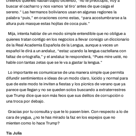
chilenos quienes hablan bajito diciendo, “no te preocupís, voy a
buscar el cacharro y nos vamos ‘al tiro’ antes de que caiga el
sereno.” Las hermanos bolivianos usan en algunas regiones la
palabra “puis,” en oraciones como estas, “para acostumbrarse a la
altura puis masque estas hojitas de coca puis.”
Mija, intenta hablar de un modo simple entendible que no obligue a
quienes tratan contigo en los negocios a llevar consigo un diccionario
de la Real Academia Española de la Lengua, aunque a veces un
español le dirá a un andaluz, “estaz uzando la lengua caztellana con
faltaz de ortografía,” y el andaluz le responderá, “Pues mire usté, no
hable con tantas zetas que se le va a gastar la lengua.”
Lo importante es comunicarse de una manera simple que permita
difundir sentimientos e ideas de un modo claro, lúcido y normal para
que de este modo te inviten a fiestas y los picnics de verano que ya
parece que llegan y no se queden solos buscando a extraterrestres
que Trump dice que son más feos que sus delitos de corrupción o
una troca por debajo.
Gracias por tu consulta y que te lo pasen bien. Con respecto a lo de
cara de yegua, ¿no te has mirado la faz en los espejos que no
mienten como lo hace Trump?
Tía Julia