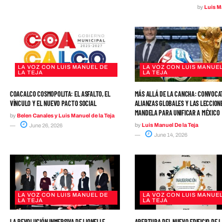
by
Luis Ma
LA VOZ CON LUIS MANUEL DE
LA VOZ CON LUIS MANUEL
LA TEJA
LA TEJA
COACALCO COSMOPOLITA: EL ASFALTO, EL
MÁS ALLÁ DE LA CANCHA: CONVOCA
VÍNCULO Y EL NUEVO PACTO SOCIAL
ALIANZAS GLOBALES Y LAS LECCION
MANDELA PARA UNIFICAR A MÉXICO
by
Belen Canales y Luis Manuel de la Teja
by
Luis Manuel De la Teja
June 26, 2026
June 14, 2026
LA VOZ CON LUIS MANUEL DE
LA VOZ CON LUIS MANUEL
LA TEJA
LA TEJA
LA REVOLUCIÓN INMERSIVA DE LIONELLE
APERTURA DEL NUEVO EDIFICIO DE L