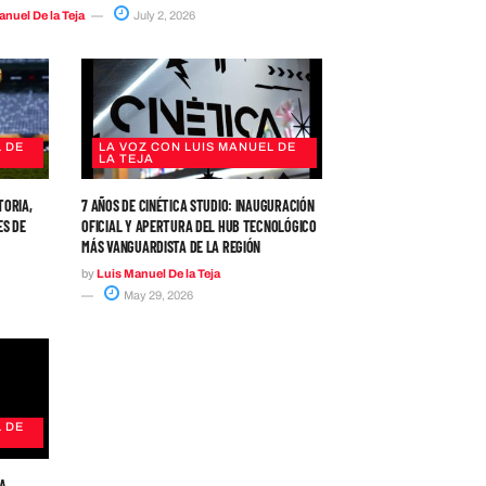
nuel De la Teja
July 2, 2026
 DE
LA VOZ CON LUIS MANUEL DE
LA TEJA
TORIA,
7 AÑOS DE CINÉTICA STUDIO: INAUGURACIÓN
ES DE
OFICIAL Y APERTURA DEL HUB TECNOLÓGICO
MÁS VANGUARDISTA DE LA REGIÓN
by
Luis Manuel De la Teja
May 29, 2026
 DE
A