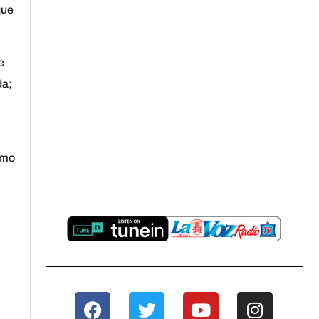
que
e
da;
smo