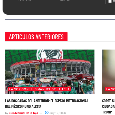
E
ARTICULOS ANTERIORES
LA VOZ CON LUIS MANUEL DE LA TEJA
LA V
LAS DOS CARAS DEL ANFITRIÓN: EL ESPEJO INTERNACIONAL
CORTE SU
DEL MÉXICO MUNDIALISTA
CIUDADAN
TRUMP
by
Luis Manuel De la Teja
July 12, 2026