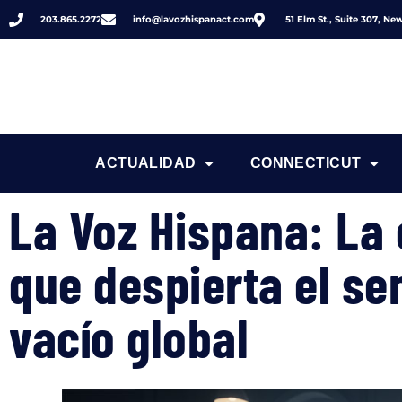
203.865.2272
info@lavozhispanact.com
51 Elm St., Suite 307, N
ACTUALIDAD
CONNECTICUT
La Voz Hispana: La
que despierta el se
vacío global