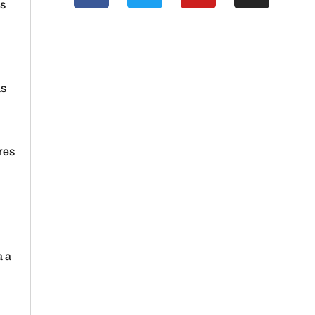
es
as
res
a a