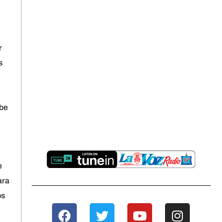
r
s
ibe
e
ara
os