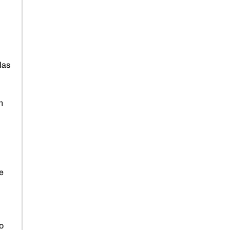
las
n
e
o