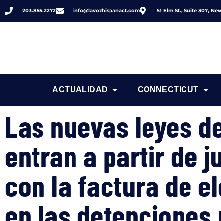
203.865.2272
info@lavozhispanact.com
51 Elm St., Suite 307, N
ACTUALIDAD
CONNECTICUT
Las nuevas leyes d
entran a partir de j
con la factura de e
en las detenciones 