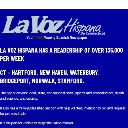
LA VOZ HISPANA HAS A READERSHIP OF OVER 135,000
PER WEEK​
CT – HARTFORD, NEW HAVEN, WATERBURY,
BRIDGEPORT, NORWALK, STAMFORD.
The paper covers: local, state, and national news, sports and entertainment, health
and science, and society.
It also has a thriving classified section with help wanted, invitation to bid and request
for proposal ads.
It is the perfect vehicle to target the Latino market.