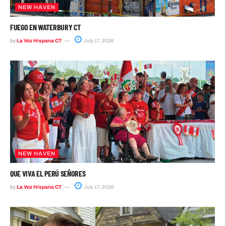
NEW HAVEN
FUEGO EN WATERBURY CT
by
La Voz Hispana CT
July 17, 2026
NEW HAVEN
QUE VIVA EL PERÚ SEÑORES
by
La Voz Hispana CT
July 17, 2026