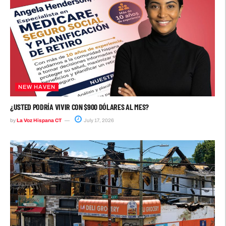
NEW HAVEN
¿USTED PODRÍA VIVIR CON $900 DÓLARES AL MES?
by
La Voz Hispana CT
July 17, 2026