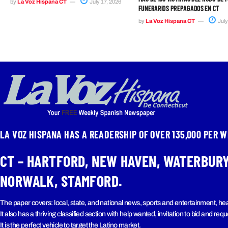
by
La Voz Hispana CT
July 17, 2026
FUNERARIOS PREPAGADOS EN CT
by
La Voz Hispana CT
July
LA VOZ HISPANA HAS A READERSHIP OF OVER 135,000 PER W
CT – HARTFORD, NEW HAVEN, WATERBURY
NORWALK, STAMFORD.
The paper covers: local, state, and national news, sports and entertainment, hea
It also has a thriving classified section with help wanted, invitation to bid and req
It is the perfect vehicle to target the Latino market.