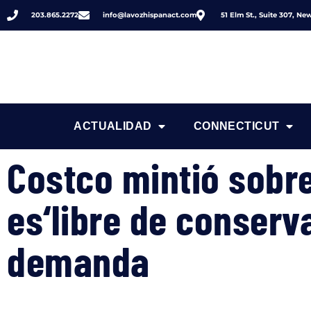
203.865.2272
info@lavozhispanact.com
51 Elm St., Suite 307, N
ACTUALIDAD
CONNECTICUT
Costco mintió sobre
es‘libre de conserv
demanda