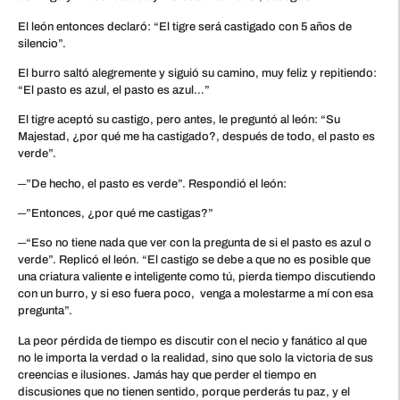
El león entonces declaró: “El tigre será castigado con 5 años de
silencio”.
El burro saltó alegremente y siguió su camino, muy feliz y repitiendo:
“El pasto es azul, el pasto es azul…”
El tigre aceptó su castigo, pero antes, le preguntó al león: “Su
Majestad, ¿por qué me ha castigado?, después de todo, el pasto es
verde”.
─”De hecho, el pasto es verde”. Respondió el león:
─”Entonces, ¿por qué me castigas?”
─“Eso no tiene nada que ver con la pregunta de si el pasto es azul o
verde”. Replicó el león. “El castigo se debe a que no es posible que
una criatura valiente e inteligente como tú, pierda tiempo discutiendo
con un burro, y si eso fuera poco, venga a molestarme a mí con esa
pregunta”.
La peor pérdida de tiempo es discutir con el necio y fanático al que
no le importa la verdad o la realidad, sino que solo la victoria de sus
creencias e ilusiones. Jamás hay que perder el tiempo en
discusiones que no tienen sentido, porque perderás tu paz, y el