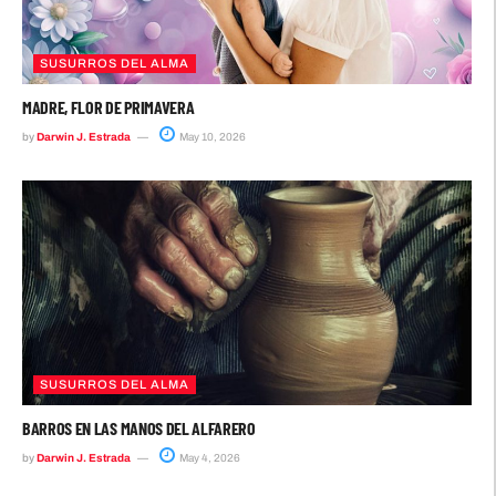
SUSURROS DEL ALMA
MADRE, FLOR DE PRIMAVERA
by
Darwin J. Estrada
May 10, 2026
SUSURROS DEL ALMA
BARROS EN LAS MANOS DEL ALFARERO
by
Darwin J. Estrada
May 4, 2026