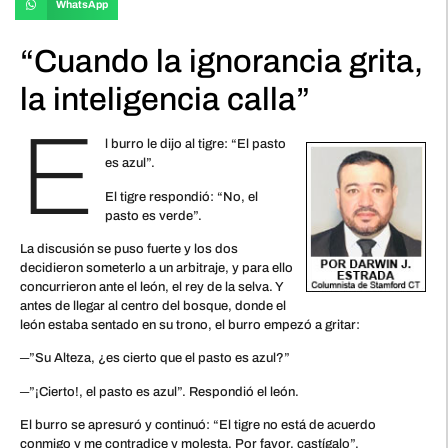
WhatsApp
“Cuando la ignorancia grita,
la inteligencia calla”
E
l burro le dijo al tigre: “El pasto
es azul”.
El tigre respondió: “No, el
pasto es verde”.
La discusión se puso fuerte y los dos
decidieron someterlo a un arbitraje, y para ello
concurrieron ante el león, el rey de la selva. Y
antes de llegar al centro del bosque, donde el
león estaba sentado en su trono, el burro empezó a gritar:
─”Su Alteza, ¿es cierto que el pasto es azul?”
─”¡Cierto!, el pasto es azul”. Respondió el león.
El burro se apresuró y continuó: “El tigre no está de acuerdo
conmigo y me contradice y molesta. Por favor, castígalo”.