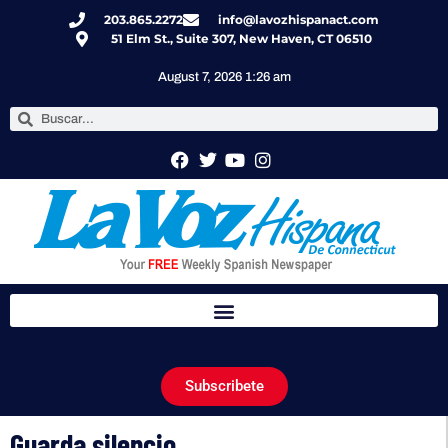
203.865.2272
info@lavozhispanact.com
51 Elm St., Suite 307, New Haven, CT 06510
August 7, 2026 1:26 am
Subscribete
Guarda silencio