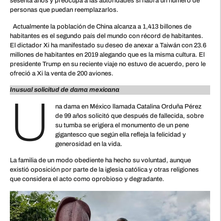
sesenta años y preocupa a las autoridades si habrá un número de
personas que puedan reemplazarlos.
Actualmente la población de China alcanza a 1,413 billones de
habitantes es el segundo país del mundo con récord de habitantes.
El dictador Xi ha manifestado su deseo de anexar a Taiwán con 23.6
millones de habitantes en 2019 alegando que es la misma cultura. El
presidente Trump en su reciente viaje no estuvo de acuerdo, pero le
ofreció a Xi la venta de 200 aviones.
Inusual solicitud de dama mexicana
U
na dama en México llamada Catalina Orduña Pérez
de 99 años solicitó que después de fallecida, sobre
su tumba se erigiera el monumento de un pene
gigantesco que según ella refleja la felicidad y
generosidad en la vida.
La familia de un modo obediente ha hecho su voluntad, aunque
existió oposición por parte de la iglesia católica y otras religiones
que considera el acto como oprobioso y degradante.