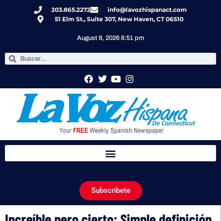
203.865.2272
info@lavozhispanact.com
51 Elm St., Suite 307, New Haven, CT 06510
August 8, 2026 8:51 pm
Subscribete
Increíble pero cierto: Simple definición