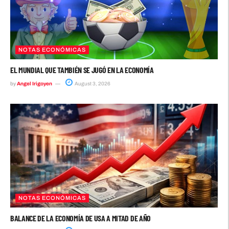
NOTAS ECONÓMICAS
EL MUNDIAL QUE TAMBIÉN SE JUGÓ EN LA ECONOMÍA
by
Angel Irigoyen
August 3, 2026
NOTAS ECONÓMICAS
BALANCE DE LA ECONOMÍA DE USA A MITAD DE AÑO