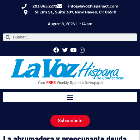
203.865.2272
info@lavozhispanact.com
51 Elm St., Suite 307, New Haven, CT 06510
August 8, 2026 11:14 am
Subscribete
La abrumadora y preocupante deuda