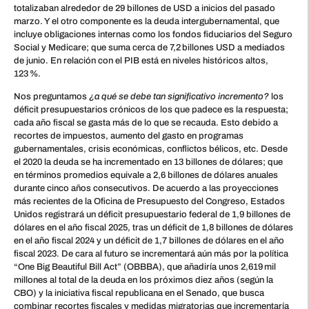
totalizaban alrededor de 29 billones de USD a inicios del pasado
marzo. Y el otro componente es la deuda intergubernamental, que
incluye obligaciones internas como los fondos fiduciarios del Seguro
Social y Medicare; que suma cerca de 7,2 billones USD a mediados
de junio. En relación con el PIB está en niveles históricos altos,
123 %.
Nos preguntamos
¿a qué se debe tan significativo incremento?
los
déficit presupuestarios crónicos de los que padece es la respuesta;
cada año fiscal se gasta más de lo que se recauda. Esto debido a
recortes de impuestos, aumento del gasto en programas
gubernamentales, crisis económicas, conflictos bélicos, etc. Desde
el 2020 la deuda se ha incrementado en 13 billones de dólares; que
en términos promedios equivale a 2,6 billones de dólares anuales
durante cinco años consecutivos. De acuerdo a las proyecciones
más recientes de la Oficina de Presupuesto del Congreso, Estados
Unidos registrará un déficit presupuestario federal de 1,9 billones de
dólares en el año fiscal 2025, tras un déficit de 1,8 billones de dólares
en el año fiscal 2024 y un déficit de 1,7 billones de dólares en el año
fiscal 2023. De cara al futuro se incrementará aún más por la política
“One Big Beautiful Bill Act” (OBBBA), que añadiría unos 2,619 mil
millones al total de la deuda en los próximos diez años (según la
CBO) y la iniciativa fiscal republicana en el Senado, que busca
combinar recortes fiscales y medidas migratorias que incrementaría