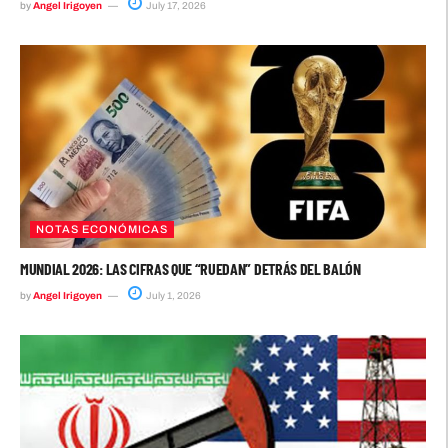
by
Angel Irigoyen
July 17, 2026
NOTAS ECONÓMICAS
MUNDIAL 2026: LAS CIFRAS QUE “RUEDAN” DETRÁS DEL BALÓN
by
Angel Irigoyen
July 1, 2026