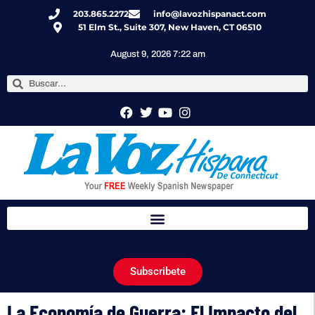
203.865.2272
info@lavozhispanact.com
51 Elm St., Suite 307, New Haven, CT 06510
August 9, 2026 7:22 am
Subscribete
La Economía de Guerra: El Impacto del