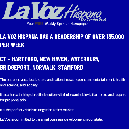
LA VOZ HISPANA HAS A READERSHIP OF OVER 135,000
PER WEEK​
CT – HARTFORD, NEW HAVEN, WATERBURY,
BRIDGEPORT, NORWALK, STAMFORD.
The paper covers: local, state, and national news, sports and entertainment, health
and science, and society.
It also has a thriving classified section with help wanted, invitation to bid and request
for proposal ads.
It is the perfect vehicle to target the Latino market.
La Voz is committed to the small business development in our state.