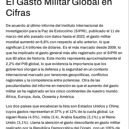
El Gasto Militar Global en
Cifras
De acuerdo al último informe del Instituto Internacional de
Investigación para la Paz de Estocolmo (SIPRI), publicado el 11 de
marzo del año pasado con datos hasta el 2023; el gasto militar
mundial aumentó en 6,8% con respecto al año anterior, lo que
significan 2,4 billones de dólares. Es el más marcado desde 2009, lo
que ha implicado el gasto general más alto registrado por el SIPRI en
sus 60 años de historia. Este monto representa aproximadamente el
2,2% del PIB global, lo que evidencia la importancia que los
gobiernos otorgan a la defensa y la seguridad en un contexto
internacional marcado por tensiones geopolíticas, conflictos
regionales y la competencia entre potencias. Otra de las
peculiaridades del informe en mención es que el aumento del gasto
militar se ha registrado en los cinco continentes de nuestro mundo:
África, Europa, Asia, Oceanía y América.
Los dos países que encabezan la lista son Estados Unidos y China;
cuyos gastos representan el 37% y el 12% de la cuota global. Le
siguen Rusia (4,5%), India (3,4), Arabia Saudita (3,1%) y el Reino
Unido (3,1%). Llama la atención el gasto descollante en gasto militar
realizado por la República Democrática del Congo, con un 105% de